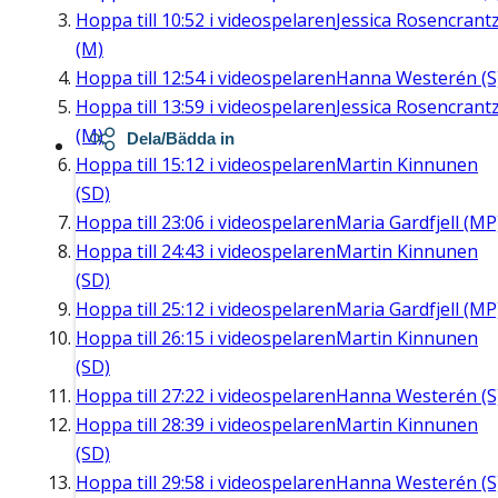
Hoppa till
10:52
i videospelaren
Jessica Rosencrant
(M)
Hoppa till
12:54
i videospelaren
Hanna Westerén (S
Hoppa till
13:59
i videospelaren
Jessica Rosencrant
(M)
Dela/Bädda in
Hoppa till
15:12
i videospelaren
Martin Kinnunen
(SD)
Hoppa till
23:06
i videospelaren
Maria Gardfjell (MP
Hoppa till
24:43
i videospelaren
Martin Kinnunen
(SD)
Hoppa till
25:12
i videospelaren
Maria Gardfjell (MP
Hoppa till
26:15
i videospelaren
Martin Kinnunen
(SD)
Hoppa till
27:22
i videospelaren
Hanna Westerén (S
Hoppa till
28:39
i videospelaren
Martin Kinnunen
(SD)
Hoppa till
29:58
i videospelaren
Hanna Westerén (S