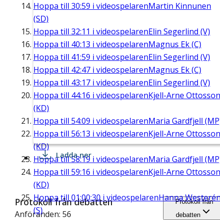
Hoppa till
30:59
i videospelaren
Martin Kinnunen
(SD)
Hoppa till
32:11
i videospelaren
Elin Segerlind (V)
Hoppa till
40:13
i videospelaren
Magnus Ek (C)
Hoppa till
41:59
i videospelaren
Elin Segerlind (V)
Hoppa till
42:47
i videospelaren
Magnus Ek (C)
Hoppa till
43:17
i videospelaren
Elin Segerlind (V)
Hoppa till
44:16
i videospelaren
Kjell-Arne Ottosso
(KD)
Hoppa till
54:09
i videospelaren
Maria Gardfjell (MP
Hoppa till
56:13
i videospelaren
Kjell-Arne Ottosso
(KD)
Ladda ner
Hoppa till
58:19
i videospelaren
Maria Gardfjell (MP
Hoppa till
59:16
i videospelaren
Kjell-Arne Ottosso
(KD)
Hoppa till
01:00:30
i videospelaren
Hanna Westeré
Protokoll från debatten
Protokoll från
(S)
Anföranden: 56
debatten