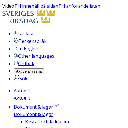
Video
Till innehåll på sidan
Till anförandelistan
Lättläst
Teckenspråk
In English
Other languages
Ordbok
Aktivera lyssna
Sök
Aktuellt
Aktuellt
Dokument & lagar
Dokument & lagar
Beställ och ladda ner