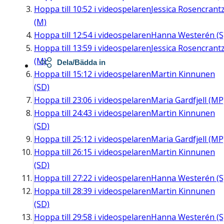
Hoppa till
10:52
i videospelaren
Jessica Rosencrant
(M)
Hoppa till
12:54
i videospelaren
Hanna Westerén (S
Hoppa till
13:59
i videospelaren
Jessica Rosencrant
(M)
Dela/Bädda in
Hoppa till
15:12
i videospelaren
Martin Kinnunen
(SD)
Hoppa till
23:06
i videospelaren
Maria Gardfjell (MP
Hoppa till
24:43
i videospelaren
Martin Kinnunen
(SD)
Hoppa till
25:12
i videospelaren
Maria Gardfjell (MP
Hoppa till
26:15
i videospelaren
Martin Kinnunen
(SD)
Hoppa till
27:22
i videospelaren
Hanna Westerén (S
Hoppa till
28:39
i videospelaren
Martin Kinnunen
(SD)
Hoppa till
29:58
i videospelaren
Hanna Westerén (S