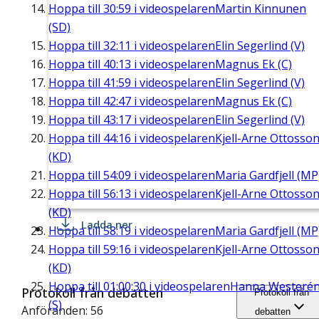
Hoppa till
30:59
i videospelaren
Martin Kinnunen
(SD)
Hoppa till
32:11
i videospelaren
Elin Segerlind (V)
Hoppa till
40:13
i videospelaren
Magnus Ek (C)
Hoppa till
41:59
i videospelaren
Elin Segerlind (V)
Hoppa till
42:47
i videospelaren
Magnus Ek (C)
Hoppa till
43:17
i videospelaren
Elin Segerlind (V)
Hoppa till
44:16
i videospelaren
Kjell-Arne Ottosso
(KD)
Hoppa till
54:09
i videospelaren
Maria Gardfjell (MP
Hoppa till
56:13
i videospelaren
Kjell-Arne Ottosso
(KD)
Ladda ner
Hoppa till
58:19
i videospelaren
Maria Gardfjell (MP
Hoppa till
59:16
i videospelaren
Kjell-Arne Ottosso
(KD)
Hoppa till
01:00:30
i videospelaren
Hanna Westeré
Protokoll från debatten
Protokoll från
(S)
Anföranden: 56
debatten