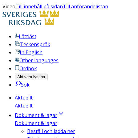
Video
Till innehåll på sidan
Till anförandelistan
Lättläst
Teckenspråk
In English
Other languages
Ordbok
Aktivera lyssna
Sök
Aktuellt
Aktuellt
Dokument & lagar
Dokument & lagar
Beställ och ladda ner