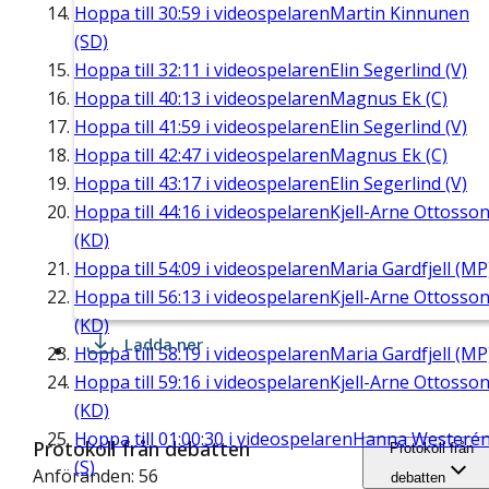
Hoppa till
30:59
i videospelaren
Martin Kinnunen
(SD)
Hoppa till
32:11
i videospelaren
Elin Segerlind (V)
Hoppa till
40:13
i videospelaren
Magnus Ek (C)
Hoppa till
41:59
i videospelaren
Elin Segerlind (V)
Hoppa till
42:47
i videospelaren
Magnus Ek (C)
Hoppa till
43:17
i videospelaren
Elin Segerlind (V)
Hoppa till
44:16
i videospelaren
Kjell-Arne Ottosso
(KD)
Hoppa till
54:09
i videospelaren
Maria Gardfjell (MP
Hoppa till
56:13
i videospelaren
Kjell-Arne Ottosso
(KD)
Ladda ner
Hoppa till
58:19
i videospelaren
Maria Gardfjell (MP
Hoppa till
59:16
i videospelaren
Kjell-Arne Ottosso
(KD)
Hoppa till
01:00:30
i videospelaren
Hanna Westeré
Protokoll från debatten
Protokoll från
(S)
Anföranden: 56
debatten