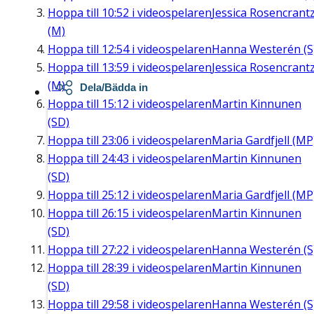
Hoppa till
10:52
i videospelaren
Jessica Rosencrant
(M)
Hoppa till
12:54
i videospelaren
Hanna Westerén (S
Hoppa till
13:59
i videospelaren
Jessica Rosencrant
(M)
Dela/Bädda in
Hoppa till
15:12
i videospelaren
Martin Kinnunen
(SD)
Hoppa till
23:06
i videospelaren
Maria Gardfjell (MP
Hoppa till
24:43
i videospelaren
Martin Kinnunen
(SD)
Hoppa till
25:12
i videospelaren
Maria Gardfjell (MP
Hoppa till
26:15
i videospelaren
Martin Kinnunen
(SD)
Hoppa till
27:22
i videospelaren
Hanna Westerén (S
Hoppa till
28:39
i videospelaren
Martin Kinnunen
(SD)
Hoppa till
29:58
i videospelaren
Hanna Westerén (S