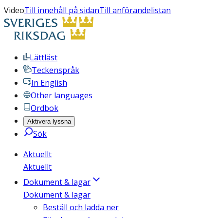
Video
Till innehåll på sidan
Till anförandelistan
Lättläst
Teckenspråk
In English
Other languages
Ordbok
Aktivera lyssna
Sök
Aktuellt
Aktuellt
Dokument & lagar
Dokument & lagar
Beställ och ladda ner