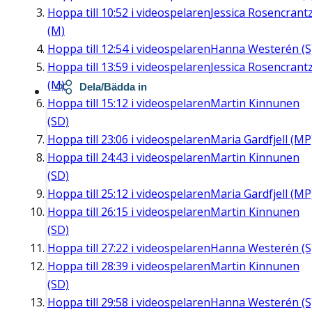
Hoppa till
10:52
i videospelaren
Jessica Rosencrant
(M)
Hoppa till
12:54
i videospelaren
Hanna Westerén (S
Hoppa till
13:59
i videospelaren
Jessica Rosencrant
(M)
Dela/Bädda in
Hoppa till
15:12
i videospelaren
Martin Kinnunen
(SD)
Hoppa till
23:06
i videospelaren
Maria Gardfjell (MP
Hoppa till
24:43
i videospelaren
Martin Kinnunen
(SD)
Hoppa till
25:12
i videospelaren
Maria Gardfjell (MP
Hoppa till
26:15
i videospelaren
Martin Kinnunen
(SD)
Hoppa till
27:22
i videospelaren
Hanna Westerén (S
Hoppa till
28:39
i videospelaren
Martin Kinnunen
(SD)
Hoppa till
29:58
i videospelaren
Hanna Westerén (S