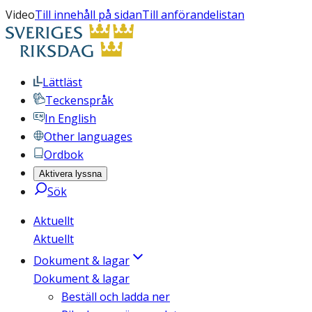
Video
Till innehåll på sidan
Till anförandelistan
Lättläst
Teckenspråk
In English
Other languages
Ordbok
Aktivera lyssna
Sök
Aktuellt
Aktuellt
Dokument & lagar
Dokument & lagar
Beställ och ladda ner