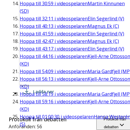
Hoppa till
30:59
i videospelaren
Martin Kinnunen
(SD)
Hoppa till
32:11
i videospelaren
Elin Segerlind (V)
Hoppa till
40:13
i videospelaren
Magnus Ek (C)
Hoppa till
41:59
i videospelaren
Elin Segerlind (V)
Hoppa till
42:47
i videospelaren
Magnus Ek (C)
Hoppa till
43:17
i videospelaren
Elin Segerlind (V)
Hoppa till
44:16
i videospelaren
Kjell-Arne Ottosso
(KD)
Hoppa till
54:09
i videospelaren
Maria Gardfjell (MP
Hoppa till
56:13
i videospelaren
Kjell-Arne Ottosso
(KD)
Ladda ner
Hoppa till
58:19
i videospelaren
Maria Gardfjell (MP
Hoppa till
59:16
i videospelaren
Kjell-Arne Ottosso
(KD)
Hoppa till
01:00:30
i videospelaren
Hanna Westeré
Protokoll från debatten
Protokoll från
(S)
Anföranden: 56
debatten