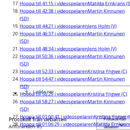
Hoppa till
41:15
i videospelaren
Matilda Ernkrans (S
Hoppa till
42:38
i videospelaren
Martin Kinnunen
(SD)
Hoppa till
44:21
i videospelaren
Jens Holm (V)
Hoppa till
46:37
i videospelaren
Martin Kinnunen
(SD)
Hoppa till
48:34
i videospelaren
Jens Holm (V)
Hoppa till
50:36
i videospelaren
Martin Kinnunen
(SD)
Hoppa till
52:33
i videospelaren
Kristina Yngwe (C)
Hoppa till
54:47
i videospelaren
Martin Kinnunen
(SD)
Ladda ner
Hoppa till
56:29
i videospelaren
Kristina Yngwe (C)
Hoppa till
58:27
i videospelaren
Martin Kinnunen
(SD)
Hoppa till
01:00:41
i videospelaren
Kristina Yngwe (
Protokoll från debatten
Protokoll från
Hoppa till
01:06:29
i videospelaren
Matilda Ernkran
Anföranden: 85
debatten