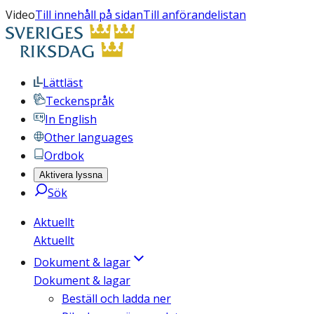
Video
Till innehåll på sidan
Till anförandelistan
Lättläst
Teckenspråk
In English
Other languages
Ordbok
Aktivera lyssna
Sök
Aktuellt
Aktuellt
Dokument & lagar
Dokument & lagar
Beställ och ladda ner