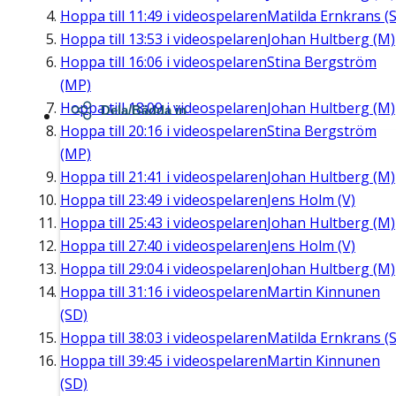
Hoppa till
11:49
i videospelaren
Matilda Ernkrans (S
Hoppa till
13:53
i videospelaren
Johan Hultberg (M)
Hoppa till
16:06
i videospelaren
Stina Bergström
(MP)
Hoppa till
18:09
i videospelaren
Johan Hultberg (M)
Dela/Bädda in
Hoppa till
20:16
i videospelaren
Stina Bergström
(MP)
Hoppa till
21:41
i videospelaren
Johan Hultberg (M)
Hoppa till
23:49
i videospelaren
Jens Holm (V)
Hoppa till
25:43
i videospelaren
Johan Hultberg (M)
Hoppa till
27:40
i videospelaren
Jens Holm (V)
Hoppa till
29:04
i videospelaren
Johan Hultberg (M)
Hoppa till
31:16
i videospelaren
Martin Kinnunen
(SD)
Hoppa till
38:03
i videospelaren
Matilda Ernkrans (S
Hoppa till
39:45
i videospelaren
Martin Kinnunen
(SD)