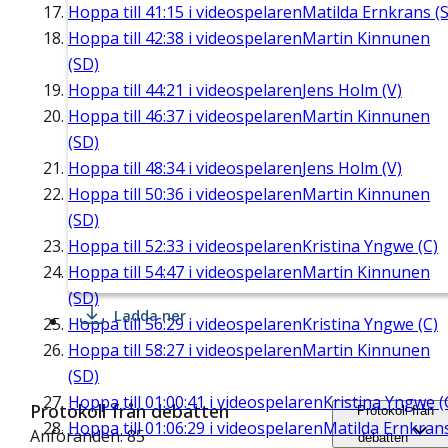
Hoppa till
41:15
i videospelaren
Matilda Ernkrans (S
Hoppa till
42:38
i videospelaren
Martin Kinnunen
(SD)
Hoppa till
44:21
i videospelaren
Jens Holm (V)
Hoppa till
46:37
i videospelaren
Martin Kinnunen
(SD)
Hoppa till
48:34
i videospelaren
Jens Holm (V)
Hoppa till
50:36
i videospelaren
Martin Kinnunen
(SD)
Hoppa till
52:33
i videospelaren
Kristina Yngwe (C)
Hoppa till
54:47
i videospelaren
Martin Kinnunen
(SD)
Ladda ner
Hoppa till
56:29
i videospelaren
Kristina Yngwe (C)
Hoppa till
58:27
i videospelaren
Martin Kinnunen
(SD)
Hoppa till
01:00:41
i videospelaren
Kristina Yngwe (
Protokoll från debatten
Protokoll från
Hoppa till
01:06:29
i videospelaren
Matilda Ernkran
Anföranden: 85
debatten