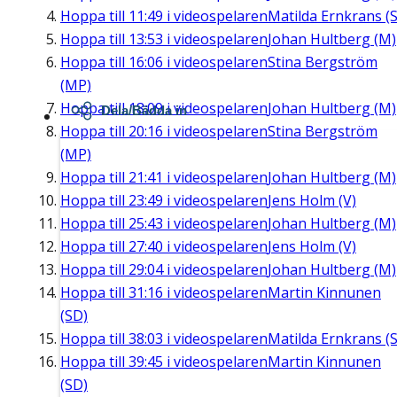
Hoppa till
11:49
i videospelaren
Matilda Ernkrans (S
Hoppa till
13:53
i videospelaren
Johan Hultberg (M)
Hoppa till
16:06
i videospelaren
Stina Bergström
(MP)
Hoppa till
18:09
i videospelaren
Johan Hultberg (M)
Dela/Bädda in
Hoppa till
20:16
i videospelaren
Stina Bergström
(MP)
Hoppa till
21:41
i videospelaren
Johan Hultberg (M)
Hoppa till
23:49
i videospelaren
Jens Holm (V)
Hoppa till
25:43
i videospelaren
Johan Hultberg (M)
Hoppa till
27:40
i videospelaren
Jens Holm (V)
Hoppa till
29:04
i videospelaren
Johan Hultberg (M)
Hoppa till
31:16
i videospelaren
Martin Kinnunen
(SD)
Hoppa till
38:03
i videospelaren
Matilda Ernkrans (S
Hoppa till
39:45
i videospelaren
Martin Kinnunen
(SD)