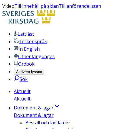
Video
Till innehåll på sidan
Till anförandelistan
Lättläst
Teckenspråk
In English
Other languages
Ordbok
Aktivera lyssna
Sök
Aktuellt
Aktuellt
Dokument & lagar
Dokument & lagar
Beställ och ladda ner