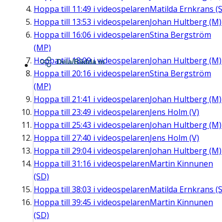
Hoppa till
11:49
i videospelaren
Matilda Ernkrans (S
Hoppa till
13:53
i videospelaren
Johan Hultberg (M)
Hoppa till
16:06
i videospelaren
Stina Bergström
(MP)
Hoppa till
18:09
i videospelaren
Johan Hultberg (M)
Dela/Bädda in
Hoppa till
20:16
i videospelaren
Stina Bergström
(MP)
Hoppa till
21:41
i videospelaren
Johan Hultberg (M)
Hoppa till
23:49
i videospelaren
Jens Holm (V)
Hoppa till
25:43
i videospelaren
Johan Hultberg (M)
Hoppa till
27:40
i videospelaren
Jens Holm (V)
Hoppa till
29:04
i videospelaren
Johan Hultberg (M)
Hoppa till
31:16
i videospelaren
Martin Kinnunen
(SD)
Hoppa till
38:03
i videospelaren
Matilda Ernkrans (S
Hoppa till
39:45
i videospelaren
Martin Kinnunen
(SD)