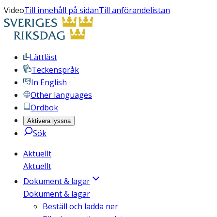
Video
Till innehåll på sidan
Till anförandelistan
Lättläst
Teckenspråk
In English
Other languages
Ordbok
Aktivera lyssna
Sök
Aktuellt
Aktuellt
Dokument & lagar
Dokument & lagar
Beställ och ladda ner