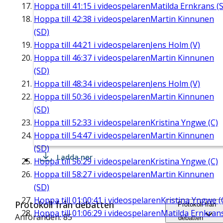
Hoppa till
41:15
i videospelaren
Matilda Ernkrans (S
Hoppa till
42:38
i videospelaren
Martin Kinnunen
(SD)
Hoppa till
44:21
i videospelaren
Jens Holm (V)
Hoppa till
46:37
i videospelaren
Martin Kinnunen
(SD)
Hoppa till
48:34
i videospelaren
Jens Holm (V)
Hoppa till
50:36
i videospelaren
Martin Kinnunen
(SD)
Hoppa till
52:33
i videospelaren
Kristina Yngwe (C)
Hoppa till
54:47
i videospelaren
Martin Kinnunen
(SD)
Ladda ner
Hoppa till
56:29
i videospelaren
Kristina Yngwe (C)
Hoppa till
58:27
i videospelaren
Martin Kinnunen
(SD)
Hoppa till
01:00:41
i videospelaren
Kristina Yngwe (
Protokoll från debatten
Protokoll från
Hoppa till
01:06:29
i videospelaren
Matilda Ernkran
Anföranden: 85
debatten