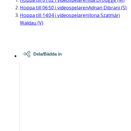
Hoppa till
01:02
i videospelaren
Ida Drougge (M)
Hoppa till
06:50
i videospelaren
Adnan Dibrani (S)
Hoppa till
14:04
i videospelaren
Ilona Szatmári
Waldau (V)
Dela/Bädda in