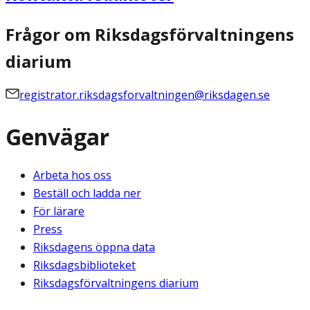
Frågor om Riksdagsförvaltningens
diarium
registrator.riksdagsforvaltningen@riksdagen.se
Genvägar
Arbeta hos oss
Beställ och ladda ner
För lärare
Press
Riksdagens öppna data
Riksdagsbiblioteket
Riksdagsförvaltningens diarium