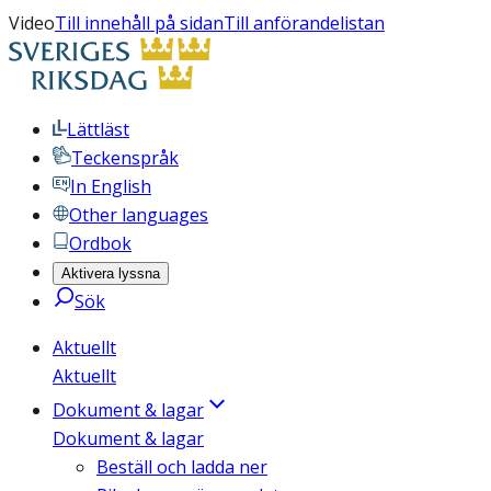
Video
Till innehåll på sidan
Till anförandelistan
Lättläst
Teckenspråk
In English
Other languages
Ordbok
Aktivera lyssna
Sök
Aktuellt
Aktuellt
Dokument & lagar
Dokument & lagar
Beställ och ladda ner