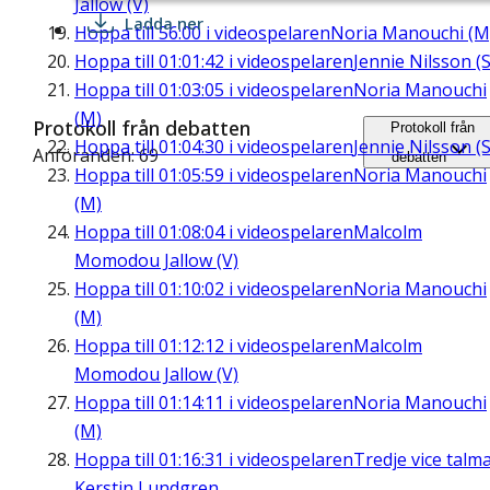
Jallow (V)
Ladda ner
Hoppa till
56:00
i videospelaren
Noria Manouchi (M
Hoppa till
01:01:42
i videospelaren
Jennie Nilsson (S
Hoppa till
01:03:05
i videospelaren
Noria Manouchi
(M)
Protokoll från debatten
Protokoll från
Hoppa till
01:04:30
i videospelaren
Jennie Nilsson (S
Anföranden: 69
debatten
Hoppa till
01:05:59
i videospelaren
Noria Manouchi
(M)
Hoppa till
01:08:04
i videospelaren
Malcolm
Momodou Jallow (V)
Hoppa till
01:10:02
i videospelaren
Noria Manouchi
(M)
Hoppa till
01:12:12
i videospelaren
Malcolm
Momodou Jallow (V)
Hoppa till
01:14:11
i videospelaren
Noria Manouchi
(M)
Hoppa till
01:16:31
i videospelaren
Tredje vice talm
Kerstin Lundgren