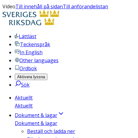
Video
Till innehåll på sidan
Till anförandelistan
Lättläst
Teckenspråk
In English
Other languages
Ordbok
Aktivera lyssna
Sök
Aktuellt
Aktuellt
Dokument & lagar
Dokument & lagar
Beställ och ladda ner