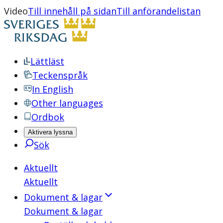
Video
Till innehåll på sidan
Till anförandelistan
Lättläst
Teckenspråk
In English
Other languages
Ordbok
Aktivera lyssna
Sök
Aktuellt
Aktuellt
Dokument & lagar
Dokument & lagar