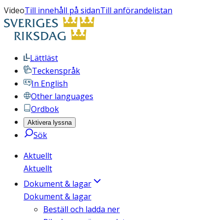
Video
Till innehåll på sidan
Till anförandelistan
Lättläst
Teckenspråk
In English
Other languages
Ordbok
Aktivera lyssna
Sök
Aktuellt
Aktuellt
Dokument & lagar
Dokument & lagar
Beställ och ladda ner