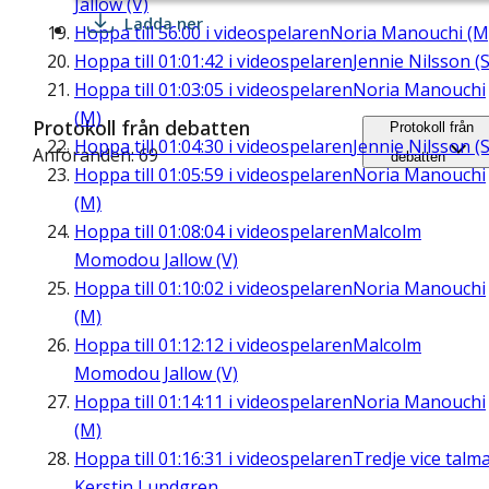
Jallow (V)
Ladda ner
Hoppa till
56:00
i videospelaren
Noria Manouchi (M
Hoppa till
01:01:42
i videospelaren
Jennie Nilsson (S
Hoppa till
01:03:05
i videospelaren
Noria Manouchi
(M)
Protokoll från debatten
Protokoll från
Hoppa till
01:04:30
i videospelaren
Jennie Nilsson (S
Anföranden: 69
debatten
Hoppa till
01:05:59
i videospelaren
Noria Manouchi
(M)
Hoppa till
01:08:04
i videospelaren
Malcolm
Momodou Jallow (V)
Hoppa till
01:10:02
i videospelaren
Noria Manouchi
(M)
Hoppa till
01:12:12
i videospelaren
Malcolm
Momodou Jallow (V)
Hoppa till
01:14:11
i videospelaren
Noria Manouchi
(M)
Hoppa till
01:16:31
i videospelaren
Tredje vice talm
Kerstin Lundgren