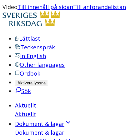
Video
Till innehåll på sidan
Till anförandelistan
Lättläst
Teckenspråk
In English
Other languages
Ordbok
Aktivera lyssna
Sök
Aktuellt
Aktuellt
Dokument & lagar
Dokument & lagar