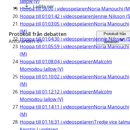
Jallow (V)
Ladda ner
Hoppa till
56:00
i videospelaren
Noria Manouchi (M
Hoppa till
01:01:42
i videospelaren
Jennie Nilsson (S
Hoppa till
01:03:05
i videospelaren
Noria Manouchi
(M)
Protokoll från debatten
Protokoll från
Hoppa till
01:04:30
i videospelaren
Jennie Nilsson (S
Anföranden: 69
debatten
Hoppa till
01:05:59
i videospelaren
Noria Manouchi
(M)
Hoppa till
01:08:04
i videospelaren
Malcolm
Momodou Jallow (V)
Hoppa till
01:10:02
i videospelaren
Noria Manouchi
(M)
Hoppa till
01:12:12
i videospelaren
Malcolm
Momodou Jallow (V)
Hoppa till
01:14:11
i videospelaren
Noria Manouchi
(M)
Hoppa till
01:16:31
i videospelaren
Tredje vice talm
Kerstin Lundgren