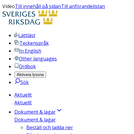
Video
Till innehåll på sidan
Till anförandelistan
Lättläst
Teckenspråk
In English
Other languages
Ordbok
Aktivera lyssna
Sök
Aktuellt
Aktuellt
Dokument & lagar
Dokument & lagar
Beställ och ladda ner