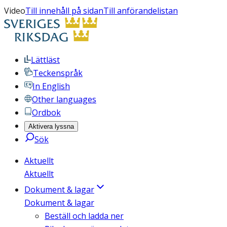
Video
Till innehåll på sidan
Till anförandelistan
Lättläst
Teckenspråk
In English
Other languages
Ordbok
Aktivera lyssna
Sök
Aktuellt
Aktuellt
Dokument & lagar
Dokument & lagar
Beställ och ladda ner