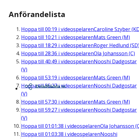
Anförandelista
Hoppa till
00:19
i videospelaren
Caroline Szyber (K
Hoppa till
10:21
i videospelaren
Mats Green (M)
Hoppa till
18:29
i videospelaren
Roger Hedlund (SD
Hoppa till
28:36
i videospelaren
Ola Johansson (C)
Hoppa till
40:49
i videospelaren
Nooshi Dadgostar
(V)
Hoppa till
53:19
i videospelaren
Mats Green (M)
Hoppa till
55:27
i videospelaren
Nooshi Dadgostar
Dela/Bädda in
(V)
Hoppa till
57:30
i videospelaren
Mats Green (M)
Hoppa till
59:27
i videospelaren
Nooshi Dadgostar
(V)
Hoppa till
01:01:38
i videospelaren
Ola Johansson (
Hoppa till
01:03:38
i videospelaren
Nooshi