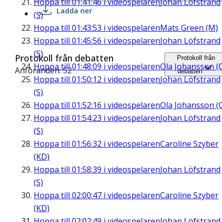
Hoppa till
01:41:46
i videospelaren
Johan Löfstrand
Ladda ner
(S)
Hoppa till
01:43:53
i videospelaren
Mats Green (M)
Hoppa till
01:45:56
i videospelaren
Johan Löfstrand
(S)
Protokoll från debatten
Protokoll från
Hoppa till
01:48:09
i videospelaren
Ola Johansson (
Anföranden: 52
debatten
Hoppa till
01:50:12
i videospelaren
Johan Löfstrand
(S)
Hoppa till
01:52:16
i videospelaren
Ola Johansson (
Hoppa till
01:54:23
i videospelaren
Johan Löfstrand
(S)
Hoppa till
01:56:32
i videospelaren
Caroline Szyber
(KD)
Hoppa till
01:58:39
i videospelaren
Johan Löfstrand
(S)
Hoppa till
02:00:47
i videospelaren
Caroline Szyber
(KD)
Hoppa till
02:02:49
i videospelaren
Johan Löfstrand