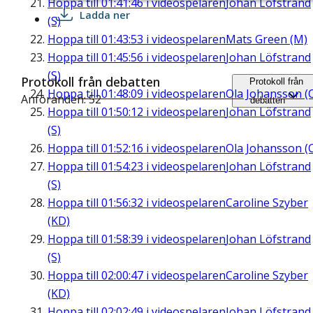
Hoppa till
01:41:46
i videospelaren
Johan Löfstrand
Ladda ner
(S)
Hoppa till
01:43:53
i videospelaren
Mats Green (M)
Hoppa till
01:45:56
i videospelaren
Johan Löfstrand
(S)
Protokoll från debatten
Protokoll från
Hoppa till
01:48:09
i videospelaren
Ola Johansson (
Anföranden: 52
debatten
Hoppa till
01:50:12
i videospelaren
Johan Löfstrand
(S)
Hoppa till
01:52:16
i videospelaren
Ola Johansson (
Hoppa till
01:54:23
i videospelaren
Johan Löfstrand
(S)
Hoppa till
01:56:32
i videospelaren
Caroline Szyber
(KD)
Hoppa till
01:58:39
i videospelaren
Johan Löfstrand
(S)
Hoppa till
02:00:47
i videospelaren
Caroline Szyber
(KD)
Hoppa till
02:02:49
i videospelaren
Johan Löfstrand