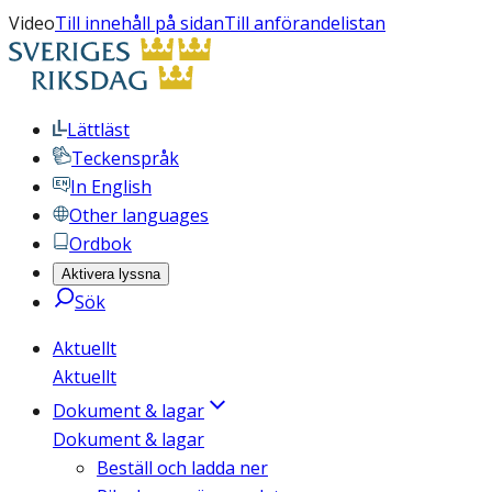
Video
Till innehåll på sidan
Till anförandelistan
Lättläst
Teckenspråk
In English
Other languages
Ordbok
Aktivera lyssna
Sök
Aktuellt
Aktuellt
Dokument & lagar
Dokument & lagar
Beställ och ladda ner