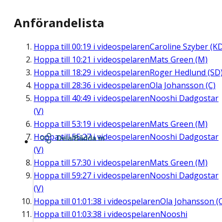
Anförandelista
Hoppa till
00:19
i videospelaren
Caroline Szyber (K
Hoppa till
10:21
i videospelaren
Mats Green (M)
Hoppa till
18:29
i videospelaren
Roger Hedlund (SD
Hoppa till
28:36
i videospelaren
Ola Johansson (C)
Hoppa till
40:49
i videospelaren
Nooshi Dadgostar
(V)
Hoppa till
53:19
i videospelaren
Mats Green (M)
Hoppa till
55:27
i videospelaren
Nooshi Dadgostar
Dela/Bädda in
(V)
Hoppa till
57:30
i videospelaren
Mats Green (M)
Hoppa till
59:27
i videospelaren
Nooshi Dadgostar
(V)
Hoppa till
01:01:38
i videospelaren
Ola Johansson (
Hoppa till
01:03:38
i videospelaren
Nooshi