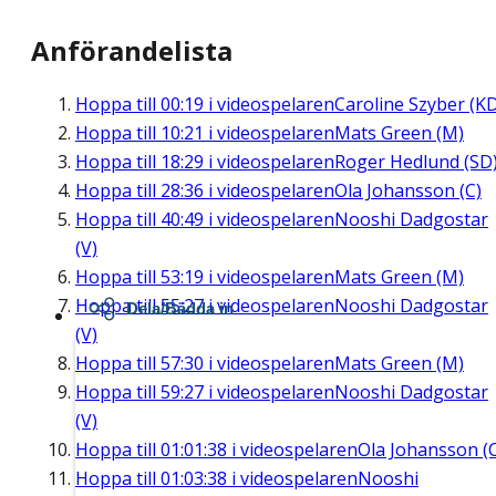
Anförandelista
Hoppa till
00:19
i videospelaren
Caroline Szyber (K
Hoppa till
10:21
i videospelaren
Mats Green (M)
Hoppa till
18:29
i videospelaren
Roger Hedlund (SD
Hoppa till
28:36
i videospelaren
Ola Johansson (C)
Hoppa till
40:49
i videospelaren
Nooshi Dadgostar
(V)
Hoppa till
53:19
i videospelaren
Mats Green (M)
Hoppa till
55:27
i videospelaren
Nooshi Dadgostar
Dela/Bädda in
(V)
Hoppa till
57:30
i videospelaren
Mats Green (M)
Hoppa till
59:27
i videospelaren
Nooshi Dadgostar
(V)
Hoppa till
01:01:38
i videospelaren
Ola Johansson (
Hoppa till
01:03:38
i videospelaren
Nooshi