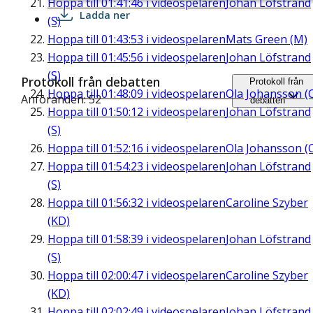
Hoppa till
01:41:46
i videospelaren
Johan Löfstrand
Ladda ner
(S)
Hoppa till
01:43:53
i videospelaren
Mats Green (M)
Hoppa till
01:45:56
i videospelaren
Johan Löfstrand
(S)
Protokoll från debatten
Protokoll från
Hoppa till
01:48:09
i videospelaren
Ola Johansson (
Anföranden: 52
debatten
Hoppa till
01:50:12
i videospelaren
Johan Löfstrand
(S)
Hoppa till
01:52:16
i videospelaren
Ola Johansson (
Hoppa till
01:54:23
i videospelaren
Johan Löfstrand
(S)
Hoppa till
01:56:32
i videospelaren
Caroline Szyber
(KD)
Hoppa till
01:58:39
i videospelaren
Johan Löfstrand
(S)
Hoppa till
02:00:47
i videospelaren
Caroline Szyber
(KD)
Hoppa till
02:02:49
i videospelaren
Johan Löfstrand