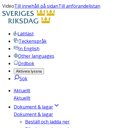
Video
Till innehåll på sidan
Till anförandelistan
Lättläst
Teckenspråk
In English
Other languages
Ordbok
Aktivera lyssna
Sök
Aktuellt
Aktuellt
Dokument & lagar
Dokument & lagar
Beställ och ladda ner