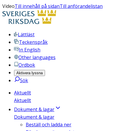
Video
Till innehåll på sidan
Till anförandelistan
Lättläst
Teckenspråk
In English
Other languages
Ordbok
Aktivera lyssna
Sök
Aktuellt
Aktuellt
Dokument & lagar
Dokument & lagar
Beställ och ladda ner