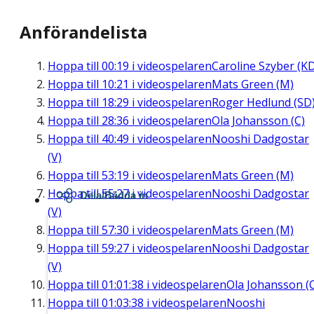
Anförandelista
Hoppa till
00:19
i videospelaren
Caroline Szyber (K
Hoppa till
10:21
i videospelaren
Mats Green (M)
Hoppa till
18:29
i videospelaren
Roger Hedlund (SD
Hoppa till
28:36
i videospelaren
Ola Johansson (C)
Hoppa till
40:49
i videospelaren
Nooshi Dadgostar
(V)
Hoppa till
53:19
i videospelaren
Mats Green (M)
Hoppa till
55:27
i videospelaren
Nooshi Dadgostar
Dela/Bädda in
(V)
Hoppa till
57:30
i videospelaren
Mats Green (M)
Hoppa till
59:27
i videospelaren
Nooshi Dadgostar
(V)
Hoppa till
01:01:38
i videospelaren
Ola Johansson (
Hoppa till
01:03:38
i videospelaren
Nooshi