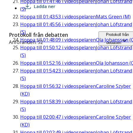
Hoppa till
01:41:46
i videospelaren
Johan Löfstrand
Ladda ner
(S)
Hoppa till
01:43:53
i videospelaren
Mats Green (M)
Hoppa till
01:45:56
i videospelaren
Johan Löfstrand
(S)
Protokoll från debatten
Protokoll från
Hoppa till
01:48:09
i videospelaren
Ola Johansson (
Anföranden: 52
debatten
Hoppa till
01:50:12
i videospelaren
Johan Löfstrand
(S)
Hoppa till
01:52:16
i videospelaren
Ola Johansson (
Hoppa till
01:54:23
i videospelaren
Johan Löfstrand
(S)
Hoppa till
01:56:32
i videospelaren
Caroline Szyber
(KD)
Hoppa till
01:58:39
i videospelaren
Johan Löfstrand
(S)
Hoppa till
02:00:47
i videospelaren
Caroline Szyber
(KD)
Hoppa till
02:02:49
i videospelaren
Johan Löfstrand