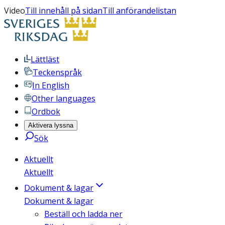
Video
Till innehåll på sidan
Till anförandelistan
Lättläst
Teckenspråk
In English
Other languages
Ordbok
Aktivera lyssna
Sök
Aktuellt
Aktuellt
Dokument & lagar
Dokument & lagar
Beställ och ladda ner