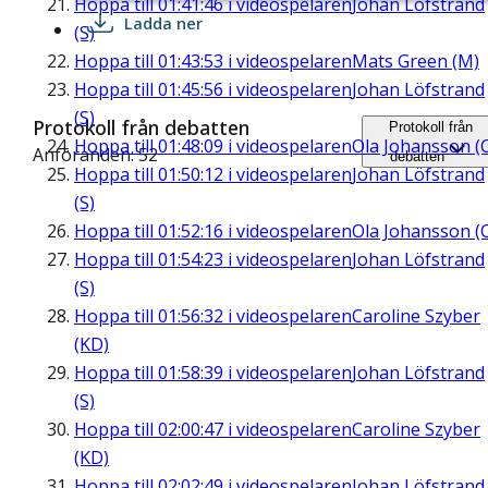
Hoppa till
01:41:46
i videospelaren
Johan Löfstrand
Ladda ner
(S)
Hoppa till
01:43:53
i videospelaren
Mats Green (M)
Hoppa till
01:45:56
i videospelaren
Johan Löfstrand
(S)
Protokoll från debatten
Protokoll från
Hoppa till
01:48:09
i videospelaren
Ola Johansson (
Anföranden: 52
debatten
Hoppa till
01:50:12
i videospelaren
Johan Löfstrand
(S)
Hoppa till
01:52:16
i videospelaren
Ola Johansson (
Hoppa till
01:54:23
i videospelaren
Johan Löfstrand
(S)
Hoppa till
01:56:32
i videospelaren
Caroline Szyber
(KD)
Hoppa till
01:58:39
i videospelaren
Johan Löfstrand
(S)
Hoppa till
02:00:47
i videospelaren
Caroline Szyber
(KD)
Hoppa till
02:02:49
i videospelaren
Johan Löfstrand