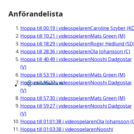
Anförandelista
Hoppa till
00:19
i videospelaren
Caroline Szyber (K
Hoppa till
10:21
i videospelaren
Mats Green (M)
Hoppa till
18:29
i videospelaren
Roger Hedlund (SD
Hoppa till
28:36
i videospelaren
Ola Johansson (C)
Hoppa till
40:49
i videospelaren
Nooshi Dadgostar
(V)
Hoppa till
53:19
i videospelaren
Mats Green (M)
Hoppa till
55:27
i videospelaren
Nooshi Dadgostar
Dela/Bädda in
(V)
Hoppa till
57:30
i videospelaren
Mats Green (M)
Hoppa till
59:27
i videospelaren
Nooshi Dadgostar
(V)
Hoppa till
01:01:38
i videospelaren
Ola Johansson (
Hoppa till
01:03:38
i videospelaren
Nooshi