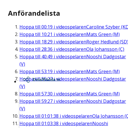
Anförandelista
Hoppa till
00:19
i videospelaren
Caroline Szyber (K
Hoppa till
10:21
i videospelaren
Mats Green (M)
Hoppa till
18:29
i videospelaren
Roger Hedlund (SD
Hoppa till
28:36
i videospelaren
Ola Johansson (C)
Hoppa till
40:49
i videospelaren
Nooshi Dadgostar
(V)
Hoppa till
53:19
i videospelaren
Mats Green (M)
Hoppa till
55:27
i videospelaren
Nooshi Dadgostar
Dela/Bädda in
(V)
Hoppa till
57:30
i videospelaren
Mats Green (M)
Hoppa till
59:27
i videospelaren
Nooshi Dadgostar
(V)
Hoppa till
01:01:38
i videospelaren
Ola Johansson (
Hoppa till
01:03:38
i videospelaren
Nooshi