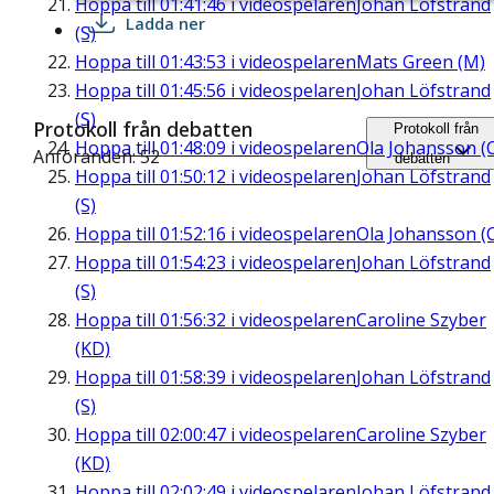
Hoppa till
01:41:46
i videospelaren
Johan Löfstrand
Ladda ner
(S)
Hoppa till
01:43:53
i videospelaren
Mats Green (M)
Hoppa till
01:45:56
i videospelaren
Johan Löfstrand
(S)
Protokoll från debatten
Protokoll från
Hoppa till
01:48:09
i videospelaren
Ola Johansson (
Anföranden: 52
debatten
Hoppa till
01:50:12
i videospelaren
Johan Löfstrand
(S)
Hoppa till
01:52:16
i videospelaren
Ola Johansson (
Hoppa till
01:54:23
i videospelaren
Johan Löfstrand
(S)
Hoppa till
01:56:32
i videospelaren
Caroline Szyber
(KD)
Hoppa till
01:58:39
i videospelaren
Johan Löfstrand
(S)
Hoppa till
02:00:47
i videospelaren
Caroline Szyber
(KD)
Hoppa till
02:02:49
i videospelaren
Johan Löfstrand