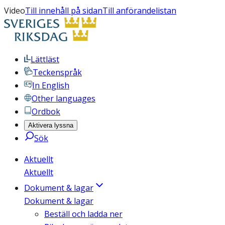
Video
Till innehåll på sidan
Till anförandelistan
Lättläst
Teckenspråk
In English
Other languages
Ordbok
Aktivera lyssna
Sök
Aktuellt
Aktuellt
Dokument & lagar
Dokument & lagar
Beställ och ladda ner