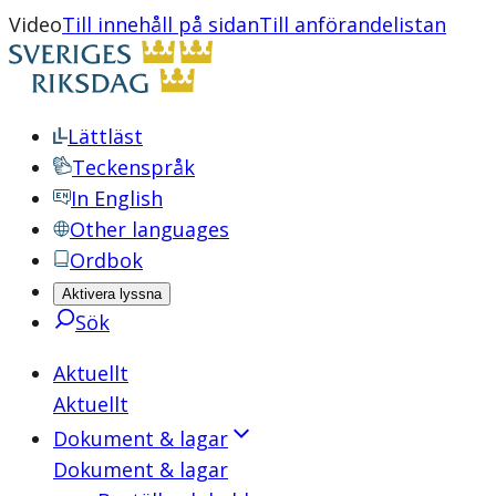
Video
Till innehåll på sidan
Till anförandelistan
Lättläst
Teckenspråk
In English
Other languages
Ordbok
Aktivera lyssna
Sök
Aktuellt
Aktuellt
Dokument & lagar
Dokument & lagar