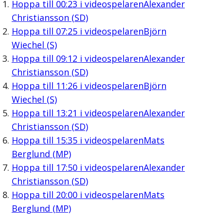
Hoppa till
00:23
i videospelaren
Alexander
Christiansson (SD)
Hoppa till
07:25
i videospelaren
Björn
Wiechel (S)
Hoppa till
09:12
i videospelaren
Alexander
Christiansson (SD)
Hoppa till
11:26
i videospelaren
Björn
Wiechel (S)
Hoppa till
13:21
i videospelaren
Alexander
Christiansson (SD)
Hoppa till
15:35
i videospelaren
Mats
Berglund (MP)
Hoppa till
17:50
i videospelaren
Alexander
Christiansson (SD)
Hoppa till
20:00
i videospelaren
Mats
Berglund (MP)