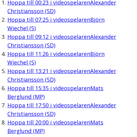
Hoppa till
00:23
i videospelaren
Alexander
Christiansson (SD)
Hoppa till
07:25
i videospelaren
Björn
Wiechel (S)
Hoppa till
09:12
i videospelaren
Alexander
Christiansson (SD)
Hoppa till
11:26
i videospelaren
Björn
Wiechel (S)
Hoppa till
13:21
i videospelaren
Alexander
Christiansson (SD)
Hoppa till
15:35
i videospelaren
Mats
Berglund (MP)
Hoppa till
17:50
i videospelaren
Alexander
Christiansson (SD)
Hoppa till
20:00
i videospelaren
Mats
Berglund (MP)