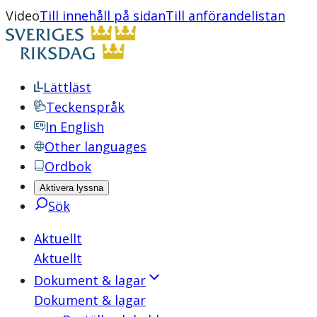
Video
Till innehåll på sidan
Till anförandelistan
Lättläst
Teckenspråk
In English
Other languages
Ordbok
Aktivera lyssna
Sök
Aktuellt
Aktuellt
Dokument & lagar
Dokument & lagar