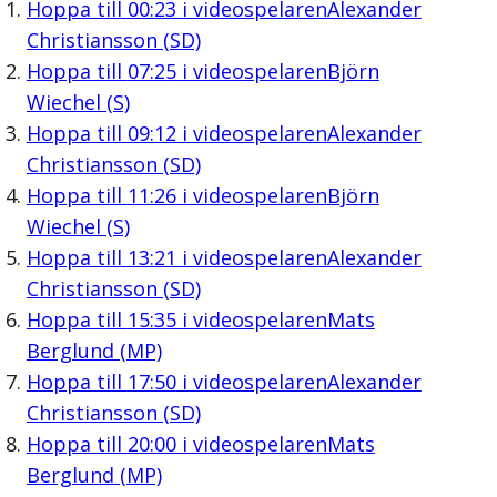
Hoppa till
00:23
i videospelaren
Alexander
Christiansson (SD)
Hoppa till
07:25
i videospelaren
Björn
Wiechel (S)
Hoppa till
09:12
i videospelaren
Alexander
Christiansson (SD)
Hoppa till
11:26
i videospelaren
Björn
Wiechel (S)
Hoppa till
13:21
i videospelaren
Alexander
Christiansson (SD)
Hoppa till
15:35
i videospelaren
Mats
Berglund (MP)
Hoppa till
17:50
i videospelaren
Alexander
Christiansson (SD)
Hoppa till
20:00
i videospelaren
Mats
Berglund (MP)