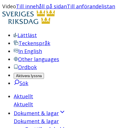
Video
Till innehåll på sidan
Till anförandelistan
Lättläst
Teckenspråk
In English
Other languages
Ordbok
Aktivera lyssna
Sök
Aktuellt
Aktuellt
Dokument & lagar
Dokument & lagar