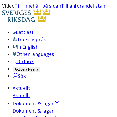
Video
Till innehåll på sidan
Till anförandelistan
Lättläst
Teckenspråk
In English
Other languages
Ordbok
Aktivera lyssna
Sök
Aktuellt
Aktuellt
Dokument & lagar
Dokument & lagar