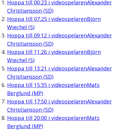
Hoppa till
00:23
i videospelaren
Alexander
Christiansson (SD)
Hoppa till
07:25
i videospelaren
Björn
Wiechel (S)
Hoppa till
09:12
i videospelaren
Alexander
Christiansson (SD)
Hoppa till
11:26
i videospelaren
Björn
Wiechel (S)
Hoppa till
13:21
i videospelaren
Alexander
Christiansson (SD)
Hoppa till
15:35
i videospelaren
Mats
Berglund (MP)
Hoppa till
17:50
i videospelaren
Alexander
Christiansson (SD)
Hoppa till
20:00
i videospelaren
Mats
Berglund (MP)