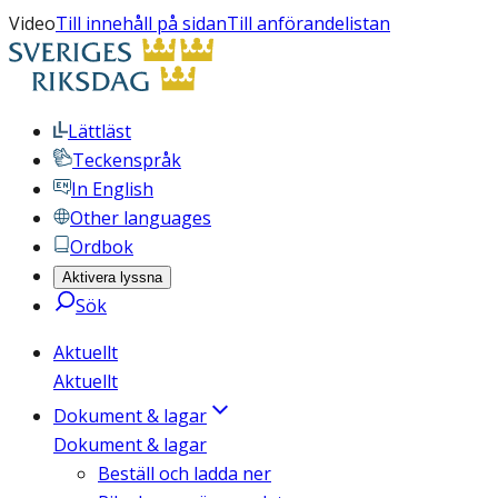
Video
Till innehåll på sidan
Till anförandelistan
Lättläst
Teckenspråk
In English
Other languages
Ordbok
Aktivera lyssna
Sök
Aktuellt
Aktuellt
Dokument & lagar
Dokument & lagar
Beställ och ladda ner