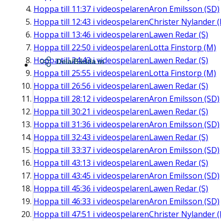
Hoppa till
11:37
i videospelaren
Aron Emilsson (SD)
Hoppa till
12:43
i videospelaren
Christer Nylander (
Hoppa till
13:46
i videospelaren
Lawen Redar (S)
Hoppa till
22:50
i videospelaren
Lotta Finstorp (M)
Hoppa till
24:43
i videospelaren
Lawen Redar (S)
Dela/Bädda in
Hoppa till
25:55
i videospelaren
Lotta Finstorp (M)
Hoppa till
26:56
i videospelaren
Lawen Redar (S)
Hoppa till
28:12
i videospelaren
Aron Emilsson (SD)
Hoppa till
30:21
i videospelaren
Lawen Redar (S)
Hoppa till
31:36
i videospelaren
Aron Emilsson (SD)
Hoppa till
32:43
i videospelaren
Lawen Redar (S)
Hoppa till
33:37
i videospelaren
Aron Emilsson (SD)
Hoppa till
43:13
i videospelaren
Lawen Redar (S)
Hoppa till
43:45
i videospelaren
Aron Emilsson (SD)
Hoppa till
45:36
i videospelaren
Lawen Redar (S)
Hoppa till
46:33
i videospelaren
Aron Emilsson (SD)
Hoppa till
47:51
i videospelaren
Christer Nylander (