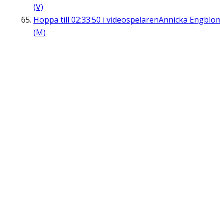
(V)
Hoppa till
02:33:50
i videospelaren
Annicka Engblo
(M)