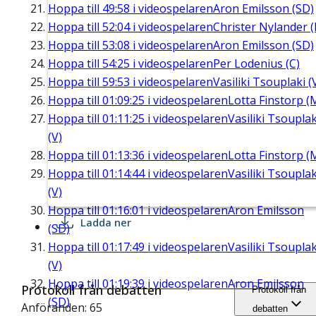
Hoppa till
49:58
i videospelaren
Aron Emilsson (SD)
Hoppa till
52:04
i videospelaren
Christer Nylander (
Hoppa till
53:08
i videospelaren
Aron Emilsson (SD)
Hoppa till
54:25
i videospelaren
Per Lodenius (C)
Hoppa till
59:53
i videospelaren
Vasiliki Tsouplaki (
Hoppa till
01:09:25
i videospelaren
Lotta Finstorp (
Hoppa till
01:11:25
i videospelaren
Vasiliki Tsouplak
(V)
Hoppa till
01:13:36
i videospelaren
Lotta Finstorp (
Hoppa till
01:14:44
i videospelaren
Vasiliki Tsouplak
(V)
Hoppa till
01:16:01
i videospelaren
Aron Emilsson
Ladda ner
(SD)
Hoppa till
01:17:49
i videospelaren
Vasiliki Tsouplak
(V)
Hoppa till
01:19:39
i videospelaren
Aron Emilsson
Protokoll från debatten
Protokoll från
(SD)
Anföranden: 65
debatten