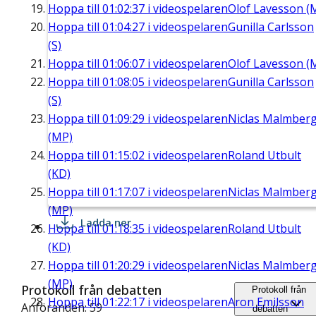
Hoppa till
01:02:37
i videospelaren
Olof Lavesson (
Hoppa till
01:04:27
i videospelaren
Gunilla Carlsson
(S)
Hoppa till
01:06:07
i videospelaren
Olof Lavesson (
Hoppa till
01:08:05
i videospelaren
Gunilla Carlsson
(S)
Hoppa till
01:09:29
i videospelaren
Niclas Malmber
(MP)
Hoppa till
01:15:02
i videospelaren
Roland Utbult
(KD)
Hoppa till
01:17:07
i videospelaren
Niclas Malmber
(MP)
Ladda ner
Hoppa till
01:18:35
i videospelaren
Roland Utbult
(KD)
Hoppa till
01:20:29
i videospelaren
Niclas Malmber
(MP)
Protokoll från debatten
Protokoll från
Hoppa till
01:22:17
i videospelaren
Aron Emilsson
Anföranden: 59
debatten