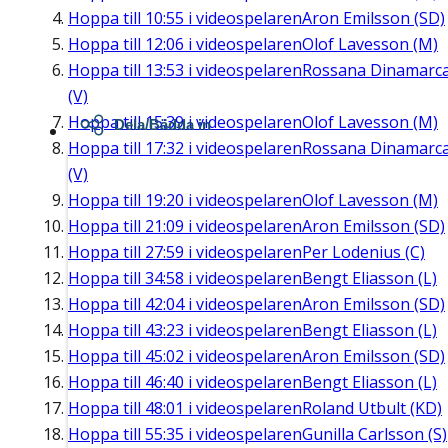
Hoppa till
10:55
i videospelaren
Aron Emilsson (SD)
Hoppa till
12:06
i videospelaren
Olof Lavesson (M)
Hoppa till
13:53
i videospelaren
Rossana Dinamarc
(V)
Hoppa till
15:39
i videospelaren
Olof Lavesson (M)
Dela/Bädda in
Hoppa till
17:32
i videospelaren
Rossana Dinamarc
(V)
Hoppa till
19:20
i videospelaren
Olof Lavesson (M)
Hoppa till
21:09
i videospelaren
Aron Emilsson (SD)
Hoppa till
27:59
i videospelaren
Per Lodenius (C)
Hoppa till
34:58
i videospelaren
Bengt Eliasson (L)
Hoppa till
42:04
i videospelaren
Aron Emilsson (SD)
Hoppa till
43:23
i videospelaren
Bengt Eliasson (L)
Hoppa till
45:02
i videospelaren
Aron Emilsson (SD)
Hoppa till
46:40
i videospelaren
Bengt Eliasson (L)
Hoppa till
48:01
i videospelaren
Roland Utbult (KD)
Hoppa till
55:35
i videospelaren
Gunilla Carlsson (S)