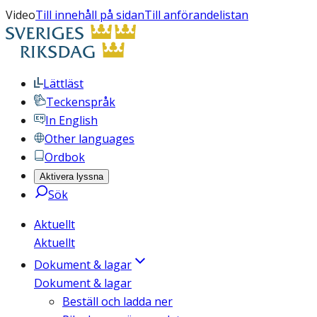
Video
Till innehåll på sidan
Till anförandelistan
Lättläst
Teckenspråk
In English
Other languages
Ordbok
Aktivera lyssna
Sök
Aktuellt
Aktuellt
Dokument & lagar
Dokument & lagar
Beställ och ladda ner