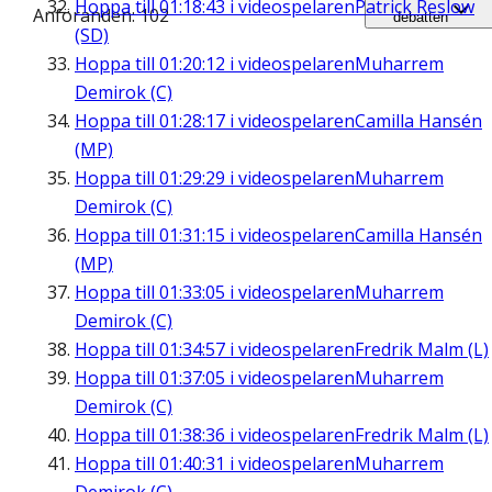
Hoppa till
01:18:43
i videospelaren
Patrick Reslow
Anföranden: 102
debatten
(SD)
Hoppa till
01:20:12
i videospelaren
Muharrem
Demirok (C)
Hoppa till
01:28:17
i videospelaren
Camilla Hansén
(MP)
Hoppa till
01:29:29
i videospelaren
Muharrem
Demirok (C)
Hoppa till
01:31:15
i videospelaren
Camilla Hansén
(MP)
Hoppa till
01:33:05
i videospelaren
Muharrem
Demirok (C)
Hoppa till
01:34:57
i videospelaren
Fredrik Malm (L)
Hoppa till
01:37:05
i videospelaren
Muharrem
Demirok (C)
Hoppa till
01:38:36
i videospelaren
Fredrik Malm (L)
Hoppa till
01:40:31
i videospelaren
Muharrem