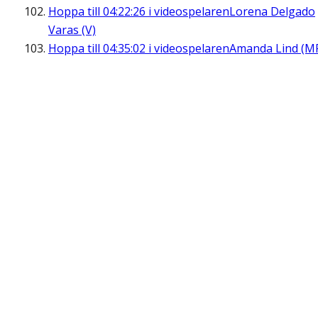
Hoppa till
04:22:26
i videospelaren
Lorena Delgado
Varas (V)
Hoppa till
04:35:02
i videospelaren
Amanda Lind (M