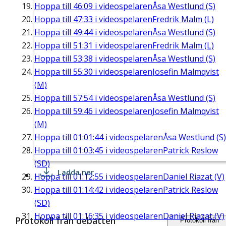
Hoppa till
46:09
i videospelaren
Åsa Westlund (S)
Hoppa till
47:33
i videospelaren
Fredrik Malm (L)
Hoppa till
49:44
i videospelaren
Åsa Westlund (S)
Hoppa till
51:31
i videospelaren
Fredrik Malm (L)
Hoppa till
53:38
i videospelaren
Åsa Westlund (S)
Hoppa till
55:30
i videospelaren
Josefin Malmqvist
(M)
Hoppa till
57:54
i videospelaren
Åsa Westlund (S)
Hoppa till
59:46
i videospelaren
Josefin Malmqvist
(M)
Hoppa till
01:01:44
i videospelaren
Åsa Westlund (S)
Hoppa till
01:03:45
i videospelaren
Patrick Reslow
(SD)
Ladda ner
Hoppa till
01:12:55
i videospelaren
Daniel Riazat (V)
Hoppa till
01:14:42
i videospelaren
Patrick Reslow
(SD)
Hoppa till
01:16:35
i videospelaren
Daniel Riazat (V)
Protokoll från debatten
Protokoll från