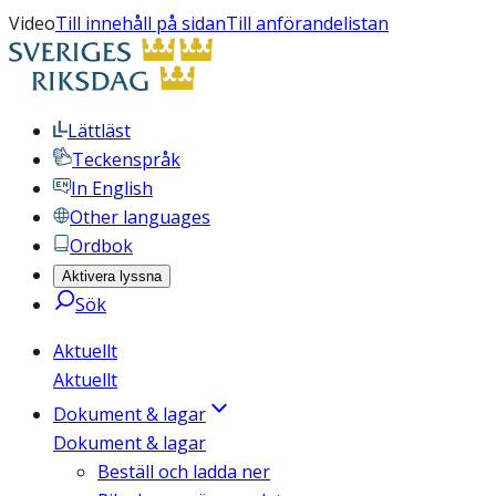
Video
Till innehåll på sidan
Till anförandelistan
Lättläst
Teckenspråk
In English
Other languages
Ordbok
Aktivera lyssna
Sök
Aktuellt
Aktuellt
Dokument & lagar
Dokument & lagar
Beställ och ladda ner