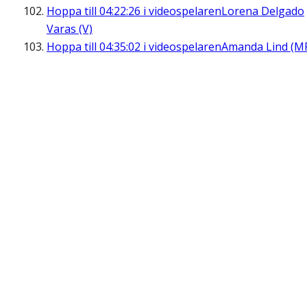
Hoppa till
04:22:26
i videospelaren
Lorena Delgado
Varas (V)
Hoppa till
04:35:02
i videospelaren
Amanda Lind (M