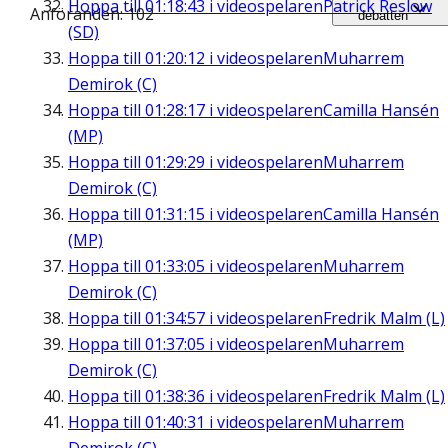
Hoppa till
01:18:43
i videospelaren
Patrick Reslow
Anföranden: 102
debatten
(SD)
Hoppa till
01:20:12
i videospelaren
Muharrem
Demirok (C)
Hoppa till
01:28:17
i videospelaren
Camilla Hansén
(MP)
Hoppa till
01:29:29
i videospelaren
Muharrem
Demirok (C)
Hoppa till
01:31:15
i videospelaren
Camilla Hansén
(MP)
Hoppa till
01:33:05
i videospelaren
Muharrem
Demirok (C)
Hoppa till
01:34:57
i videospelaren
Fredrik Malm (L)
Hoppa till
01:37:05
i videospelaren
Muharrem
Demirok (C)
Hoppa till
01:38:36
i videospelaren
Fredrik Malm (L)
Hoppa till
01:40:31
i videospelaren
Muharrem