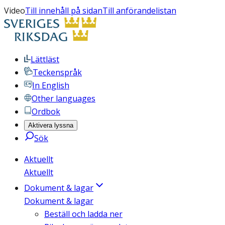
Video
Till innehåll på sidan
Till anförandelistan
Lättläst
Teckenspråk
In English
Other languages
Ordbok
Aktivera lyssna
Sök
Aktuellt
Aktuellt
Dokument & lagar
Dokument & lagar
Beställ och ladda ner