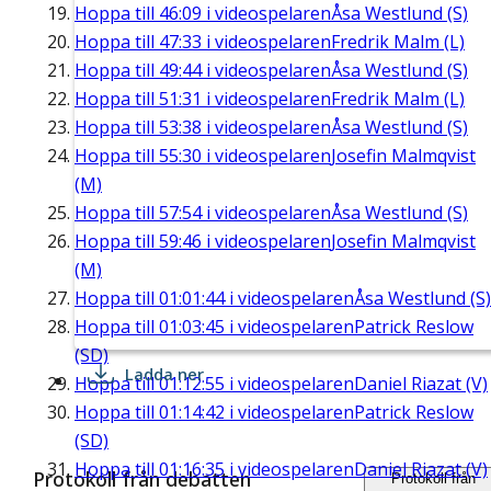
Hoppa till
46:09
i videospelaren
Åsa Westlund (S)
Hoppa till
47:33
i videospelaren
Fredrik Malm (L)
Hoppa till
49:44
i videospelaren
Åsa Westlund (S)
Hoppa till
51:31
i videospelaren
Fredrik Malm (L)
Hoppa till
53:38
i videospelaren
Åsa Westlund (S)
Hoppa till
55:30
i videospelaren
Josefin Malmqvist
(M)
Hoppa till
57:54
i videospelaren
Åsa Westlund (S)
Hoppa till
59:46
i videospelaren
Josefin Malmqvist
(M)
Hoppa till
01:01:44
i videospelaren
Åsa Westlund (S)
Hoppa till
01:03:45
i videospelaren
Patrick Reslow
(SD)
Ladda ner
Hoppa till
01:12:55
i videospelaren
Daniel Riazat (V)
Hoppa till
01:14:42
i videospelaren
Patrick Reslow
(SD)
Hoppa till
01:16:35
i videospelaren
Daniel Riazat (V)
Protokoll från debatten
Protokoll från