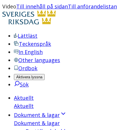
Video
Till innehåll på sidan
Till anförandelistan
Lättläst
Teckenspråk
In English
Other languages
Ordbok
Aktivera lyssna
Sök
Aktuellt
Aktuellt
Dokument & lagar
Dokument & lagar