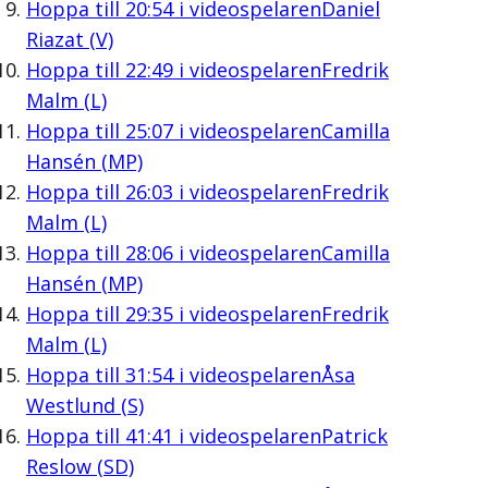
Hoppa till
20:54
i videospelaren
Daniel
Riazat (V)
Hoppa till
22:49
i videospelaren
Fredrik
Malm (L)
Hoppa till
25:07
i videospelaren
Camilla
Hansén (MP)
Hoppa till
26:03
i videospelaren
Fredrik
Malm (L)
Hoppa till
28:06
i videospelaren
Camilla
Hansén (MP)
Hoppa till
29:35
i videospelaren
Fredrik
Malm (L)
Hoppa till
31:54
i videospelaren
Åsa
Westlund (S)
Hoppa till
41:41
i videospelaren
Patrick
Reslow (SD)