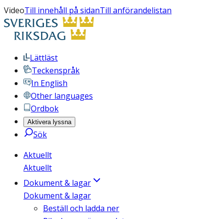
Video
Till innehåll på sidan
Till anförandelistan
Lättläst
Teckenspråk
In English
Other languages
Ordbok
Aktivera lyssna
Sök
Aktuellt
Aktuellt
Dokument & lagar
Dokument & lagar
Beställ och ladda ner