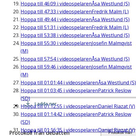
Hoppa till
46:09
i videospelaren
Åsa Westlund (S)
Hoppa till
47:33
i videospelaren
Fredrik Malm (L)
Hoppa till
49:44
i videospelaren
Åsa Westlund (S)
Hoppa till
51:31
i videospelaren
Fredrik Malm (L)
Hoppa till
53:38
i videospelaren
Åsa Westlund (S)
Hoppa till
55:30
i videospelaren
Josefin Malmqvist
(M)
Hoppa till
57:54
i videospelaren
Åsa Westlund (S)
Hoppa till
59:46
i videospelaren
Josefin Malmqvist
(M)
Hoppa till
01:01:44
i videospelaren
Åsa Westlund (S)
Hoppa till
01:03:45
i videospelaren
Patrick Reslow
(SD)
Ladda ner
Hoppa till
01:12:55
i videospelaren
Daniel Riazat (V)
Hoppa till
01:14:42
i videospelaren
Patrick Reslow
(SD)
Hoppa till
01:16:35
i videospelaren
Daniel Riazat (V)
Protokoll från debatten
Protokoll från