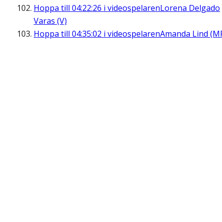
Hoppa till
04:22:26
i videospelaren
Lorena Delgado
Varas (V)
Hoppa till
04:35:02
i videospelaren
Amanda Lind (M