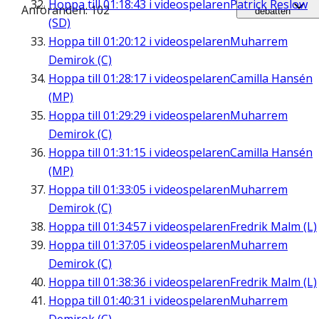
Hoppa till
01:18:43
i videospelaren
Patrick Reslow
Anföranden: 102
debatten
(SD)
Hoppa till
01:20:12
i videospelaren
Muharrem
Demirok (C)
Hoppa till
01:28:17
i videospelaren
Camilla Hansén
(MP)
Hoppa till
01:29:29
i videospelaren
Muharrem
Demirok (C)
Hoppa till
01:31:15
i videospelaren
Camilla Hansén
(MP)
Hoppa till
01:33:05
i videospelaren
Muharrem
Demirok (C)
Hoppa till
01:34:57
i videospelaren
Fredrik Malm (L)
Hoppa till
01:37:05
i videospelaren
Muharrem
Demirok (C)
Hoppa till
01:38:36
i videospelaren
Fredrik Malm (L)
Hoppa till
01:40:31
i videospelaren
Muharrem