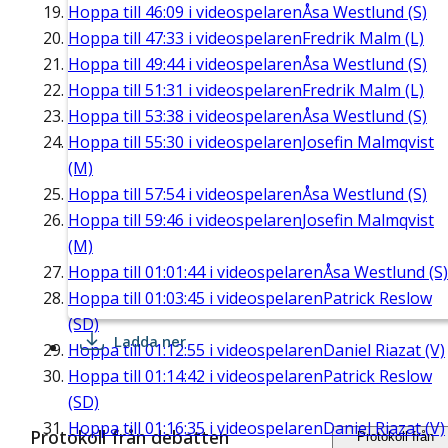
Hoppa till
46:09
i videospelaren
Åsa Westlund (S)
Hoppa till
47:33
i videospelaren
Fredrik Malm (L)
Hoppa till
49:44
i videospelaren
Åsa Westlund (S)
Hoppa till
51:31
i videospelaren
Fredrik Malm (L)
Hoppa till
53:38
i videospelaren
Åsa Westlund (S)
Hoppa till
55:30
i videospelaren
Josefin Malmqvist
(M)
Hoppa till
57:54
i videospelaren
Åsa Westlund (S)
Hoppa till
59:46
i videospelaren
Josefin Malmqvist
(M)
Hoppa till
01:01:44
i videospelaren
Åsa Westlund (S)
Hoppa till
01:03:45
i videospelaren
Patrick Reslow
(SD)
Ladda ner
Hoppa till
01:12:55
i videospelaren
Daniel Riazat (V)
Hoppa till
01:14:42
i videospelaren
Patrick Reslow
(SD)
Hoppa till
01:16:35
i videospelaren
Daniel Riazat (V)
Protokoll från debatten
Protokoll från