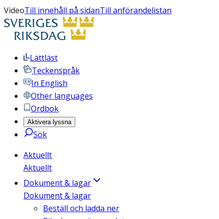
Video
Till innehåll på sidan
Till anförandelistan
Lättläst
Teckenspråk
In English
Other languages
Ordbok
Aktivera lyssna
Sök
Aktuellt
Aktuellt
Dokument & lagar
Dokument & lagar
Beställ och ladda ner