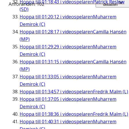
Hoppa till
01:18:43
i videospelaren
Patrick Reslow
Anföranden: 102
debatten
(SD)
Hoppa till
01:20:12
i videospelaren
Muharrem
Demirok (C)
Hoppa till
01:28:17
i videospelaren
Camilla Hansén
(MP)
Hoppa till
01:29:29
i videospelaren
Muharrem
Demirok (C)
Hoppa till
01:31:15
i videospelaren
Camilla Hansén
(MP)
Hoppa till
01:33:05
i videospelaren
Muharrem
Demirok (C)
Hoppa till
01:34:57
i videospelaren
Fredrik Malm (L)
Hoppa till
01:37:05
i videospelaren
Muharrem
Demirok (C)
Hoppa till
01:38:36
i videospelaren
Fredrik Malm (L)
Hoppa till
01:40:31
i videospelaren
Muharrem