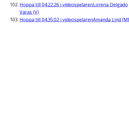
Hoppa till
04:22:26
i videospelaren
Lorena Delgado
Varas (V)
Hoppa till
04:35:02
i videospelaren
Amanda Lind (M