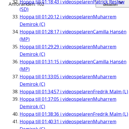
Hoppa till
01:18:43
i videospelaren
Patrick Reslow
Anföranden: 102
debatten
(SD)
Hoppa till
01:20:12
i videospelaren
Muharrem
Demirok (C)
Hoppa till
01:28:17
i videospelaren
Camilla Hansén
(MP)
Hoppa till
01:29:29
i videospelaren
Muharrem
Demirok (C)
Hoppa till
01:31:15
i videospelaren
Camilla Hansén
(MP)
Hoppa till
01:33:05
i videospelaren
Muharrem
Demirok (C)
Hoppa till
01:34:57
i videospelaren
Fredrik Malm (L)
Hoppa till
01:37:05
i videospelaren
Muharrem
Demirok (C)
Hoppa till
01:38:36
i videospelaren
Fredrik Malm (L)
Hoppa till
01:40:31
i videospelaren
Muharrem