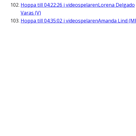
Hoppa till
04:22:26
i videospelaren
Lorena Delgado
Varas (V)
Hoppa till
04:35:02
i videospelaren
Amanda Lind (M