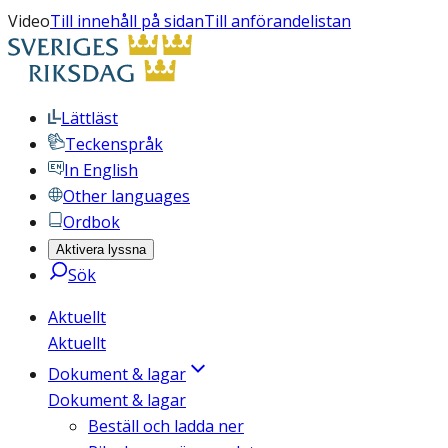
Video
Till innehåll på sidan
Till anförandelistan
Lättläst
Teckenspråk
In English
Other languages
Ordbok
Aktivera lyssna
Sök
Aktuellt
Aktuellt
Dokument & lagar
Dokument & lagar
Beställ och ladda ner