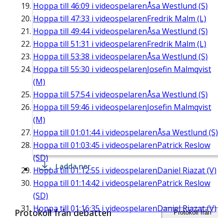
Hoppa till
46:09
i videospelaren
Åsa Westlund (S)
Hoppa till
47:33
i videospelaren
Fredrik Malm (L)
Hoppa till
49:44
i videospelaren
Åsa Westlund (S)
Hoppa till
51:31
i videospelaren
Fredrik Malm (L)
Hoppa till
53:38
i videospelaren
Åsa Westlund (S)
Hoppa till
55:30
i videospelaren
Josefin Malmqvist
(M)
Hoppa till
57:54
i videospelaren
Åsa Westlund (S)
Hoppa till
59:46
i videospelaren
Josefin Malmqvist
(M)
Hoppa till
01:01:44
i videospelaren
Åsa Westlund (S)
Hoppa till
01:03:45
i videospelaren
Patrick Reslow
(SD)
Ladda ner
Hoppa till
01:12:55
i videospelaren
Daniel Riazat (V)
Hoppa till
01:14:42
i videospelaren
Patrick Reslow
(SD)
Hoppa till
01:16:35
i videospelaren
Daniel Riazat (V)
Protokoll från debatten
Protokoll från