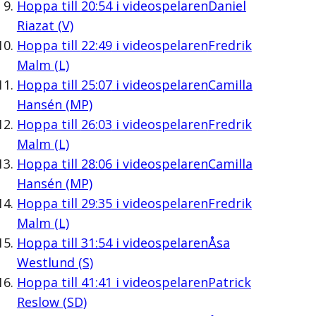
Hoppa till
20:54
i videospelaren
Daniel
Riazat (V)
Hoppa till
22:49
i videospelaren
Fredrik
Malm (L)
Hoppa till
25:07
i videospelaren
Camilla
Hansén (MP)
Hoppa till
26:03
i videospelaren
Fredrik
Malm (L)
Hoppa till
28:06
i videospelaren
Camilla
Hansén (MP)
Hoppa till
29:35
i videospelaren
Fredrik
Malm (L)
Hoppa till
31:54
i videospelaren
Åsa
Westlund (S)
Hoppa till
41:41
i videospelaren
Patrick
Reslow (SD)