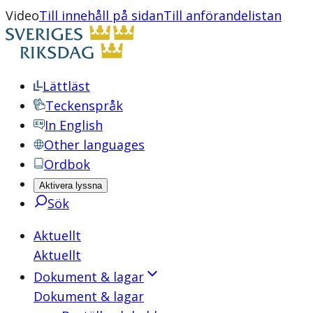
Video
Till innehåll på sidan
Till anförandelistan
Lättläst
Teckenspråk
In English
Other languages
Ordbok
Aktivera lyssna
Sök
Aktuellt
Aktuellt
Dokument & lagar
Dokument & lagar