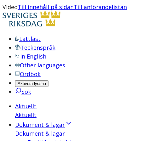
Video
Till innehåll på sidan
Till anförandelistan
Lättläst
Teckenspråk
In English
Other languages
Ordbok
Aktivera lyssna
Sök
Aktuellt
Aktuellt
Dokument & lagar
Dokument & lagar