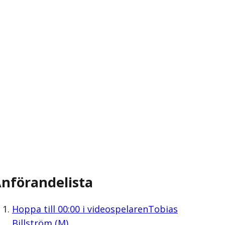
nförandelista
Hoppa till
00:00
i videospelaren
Tobias
Billström (M)