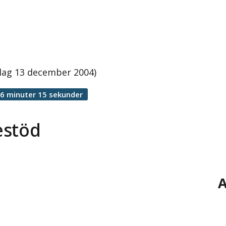
lag 13 december 2004)
6 minuter 15 sekunder
estöd
A