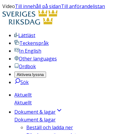
Video
Till innehåll på sidan
Till anförandelistan
Lättläst
Teckenspråk
In English
Other languages
Ordbok
Aktivera lyssna
Sök
Aktuellt
Aktuellt
Dokument & lagar
Dokument & lagar
Beställ och ladda ner