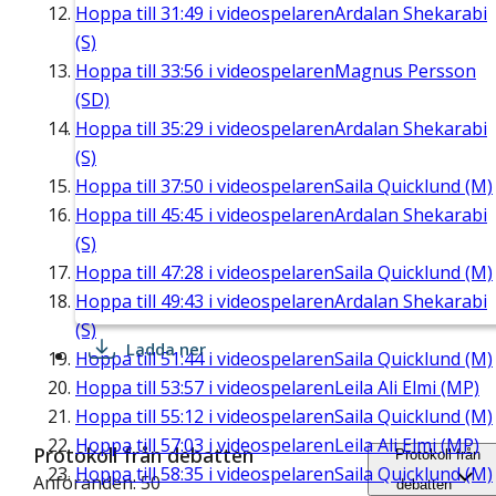
Hoppa till
31:49
i videospelaren
Ardalan Shekarabi
(S)
Hoppa till
33:56
i videospelaren
Magnus Persson
(SD)
Hoppa till
35:29
i videospelaren
Ardalan Shekarabi
(S)
Hoppa till
37:50
i videospelaren
Saila Quicklund (M)
Hoppa till
45:45
i videospelaren
Ardalan Shekarabi
(S)
Hoppa till
47:28
i videospelaren
Saila Quicklund (M)
Hoppa till
49:43
i videospelaren
Ardalan Shekarabi
(S)
Ladda ner
Hoppa till
51:44
i videospelaren
Saila Quicklund (M)
Hoppa till
53:57
i videospelaren
Leila Ali Elmi (MP)
Hoppa till
55:12
i videospelaren
Saila Quicklund (M)
Hoppa till
57:03
i videospelaren
Leila Ali Elmi (MP)
Protokoll från debatten
Protokoll från
Hoppa till
58:35
i videospelaren
Saila Quicklund (M)
Anföranden: 50
debatten