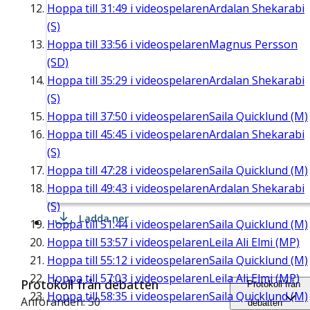
Hoppa till
31:49
i videospelaren
Ardalan Shekarabi
(S)
Hoppa till
33:56
i videospelaren
Magnus Persson
(SD)
Hoppa till
35:29
i videospelaren
Ardalan Shekarabi
(S)
Hoppa till
37:50
i videospelaren
Saila Quicklund (M)
Hoppa till
45:45
i videospelaren
Ardalan Shekarabi
(S)
Hoppa till
47:28
i videospelaren
Saila Quicklund (M)
Hoppa till
49:43
i videospelaren
Ardalan Shekarabi
(S)
Ladda ner
Hoppa till
51:44
i videospelaren
Saila Quicklund (M)
Hoppa till
53:57
i videospelaren
Leila Ali Elmi (MP)
Hoppa till
55:12
i videospelaren
Saila Quicklund (M)
Hoppa till
57:03
i videospelaren
Leila Ali Elmi (MP)
Protokoll från debatten
Protokoll från
Hoppa till
58:35
i videospelaren
Saila Quicklund (M)
Anföranden: 50
debatten