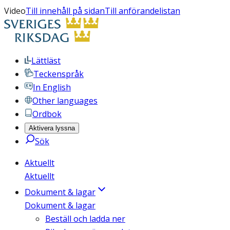
Video
Till innehåll på sidan
Till anförandelistan
Lättläst
Teckenspråk
In English
Other languages
Ordbok
Aktivera lyssna
Sök
Aktuellt
Aktuellt
Dokument & lagar
Dokument & lagar
Beställ och ladda ner