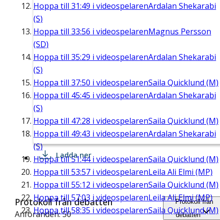
Hoppa till
31:49
i videospelaren
Ardalan Shekarabi
(S)
Hoppa till
33:56
i videospelaren
Magnus Persson
(SD)
Hoppa till
35:29
i videospelaren
Ardalan Shekarabi
(S)
Hoppa till
37:50
i videospelaren
Saila Quicklund (M)
Hoppa till
45:45
i videospelaren
Ardalan Shekarabi
(S)
Hoppa till
47:28
i videospelaren
Saila Quicklund (M)
Hoppa till
49:43
i videospelaren
Ardalan Shekarabi
(S)
Ladda ner
Hoppa till
51:44
i videospelaren
Saila Quicklund (M)
Hoppa till
53:57
i videospelaren
Leila Ali Elmi (MP)
Hoppa till
55:12
i videospelaren
Saila Quicklund (M)
Hoppa till
57:03
i videospelaren
Leila Ali Elmi (MP)
Protokoll från debatten
Protokoll från
Hoppa till
58:35
i videospelaren
Saila Quicklund (M)
Anföranden: 50
debatten