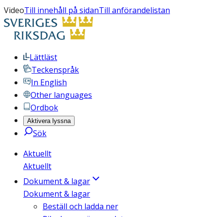
Video
Till innehåll på sidan
Till anförandelistan
Lättläst
Teckenspråk
In English
Other languages
Ordbok
Aktivera lyssna
Sök
Aktuellt
Aktuellt
Dokument & lagar
Dokument & lagar
Beställ och ladda ner