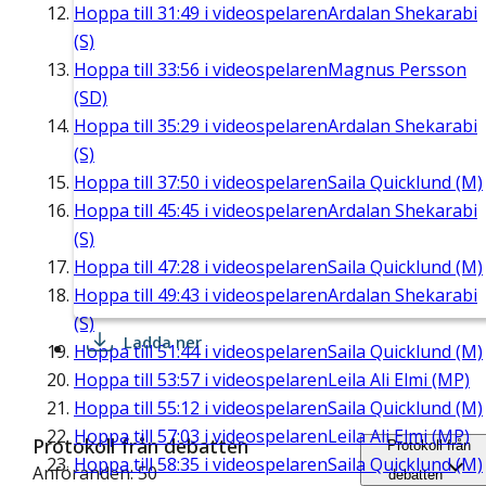
Hoppa till
31:49
i videospelaren
Ardalan Shekarabi
(S)
Hoppa till
33:56
i videospelaren
Magnus Persson
(SD)
Hoppa till
35:29
i videospelaren
Ardalan Shekarabi
(S)
Hoppa till
37:50
i videospelaren
Saila Quicklund (M)
Hoppa till
45:45
i videospelaren
Ardalan Shekarabi
(S)
Hoppa till
47:28
i videospelaren
Saila Quicklund (M)
Hoppa till
49:43
i videospelaren
Ardalan Shekarabi
(S)
Ladda ner
Hoppa till
51:44
i videospelaren
Saila Quicklund (M)
Hoppa till
53:57
i videospelaren
Leila Ali Elmi (MP)
Hoppa till
55:12
i videospelaren
Saila Quicklund (M)
Hoppa till
57:03
i videospelaren
Leila Ali Elmi (MP)
Protokoll från debatten
Protokoll från
Hoppa till
58:35
i videospelaren
Saila Quicklund (M)
Anföranden: 50
debatten