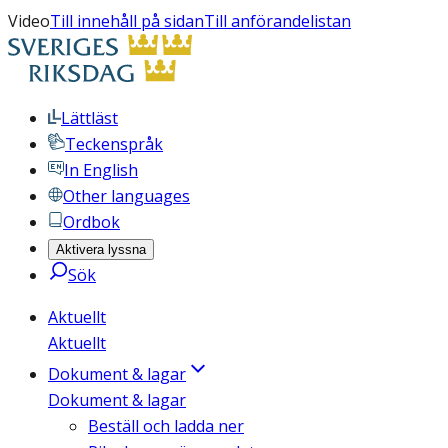
Video
Till innehåll på sidan
Till anförandelistan
Lättläst
Teckenspråk
In English
Other languages
Ordbok
Aktivera lyssna
Sök
Aktuellt
Aktuellt
Dokument & lagar
Dokument & lagar
Beställ och ladda ner