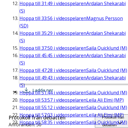
Hoppa till
31:49
i videospelaren
Ardalan Shekarabi
(S)
Hoppa till
33:56
i videospelaren
Magnus Persson
(SD)
Hoppa till
35:29
i videospelaren
Ardalan Shekarabi
(S)
Hoppa till
37:50
i videospelaren
Saila Quicklund (M)
Hoppa till
45:45
i videospelaren
Ardalan Shekarabi
(S)
Hoppa till
47:28
i videospelaren
Saila Quicklund (M)
Hoppa till
49:43
i videospelaren
Ardalan Shekarabi
(S)
Ladda ner
Hoppa till
51:44
i videospelaren
Saila Quicklund (M)
Hoppa till
53:57
i videospelaren
Leila Ali Elmi (MP)
Hoppa till
55:12
i videospelaren
Saila Quicklund (M)
Hoppa till
57:03
i videospelaren
Leila Ali Elmi (MP)
Protokoll från debatten
Protokoll från
Hoppa till
58:35
i videospelaren
Saila Quicklund (M)
Anföranden: 50
debatten