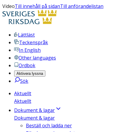
Video
Till innehåll på sidan
Till anförandelistan
Lättläst
Teckenspråk
In English
Other languages
Ordbok
Aktivera lyssna
Sök
Aktuellt
Aktuellt
Dokument & lagar
Dokument & lagar
Beställ och ladda ner