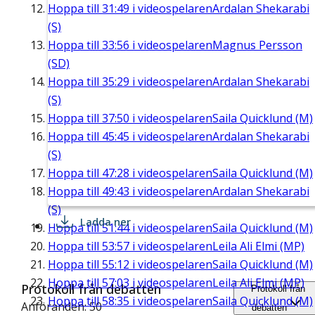
Hoppa till
31:49
i videospelaren
Ardalan Shekarabi
(S)
Hoppa till
33:56
i videospelaren
Magnus Persson
(SD)
Hoppa till
35:29
i videospelaren
Ardalan Shekarabi
(S)
Hoppa till
37:50
i videospelaren
Saila Quicklund (M)
Hoppa till
45:45
i videospelaren
Ardalan Shekarabi
(S)
Hoppa till
47:28
i videospelaren
Saila Quicklund (M)
Hoppa till
49:43
i videospelaren
Ardalan Shekarabi
(S)
Ladda ner
Hoppa till
51:44
i videospelaren
Saila Quicklund (M)
Hoppa till
53:57
i videospelaren
Leila Ali Elmi (MP)
Hoppa till
55:12
i videospelaren
Saila Quicklund (M)
Hoppa till
57:03
i videospelaren
Leila Ali Elmi (MP)
Protokoll från debatten
Protokoll från
Hoppa till
58:35
i videospelaren
Saila Quicklund (M)
Anföranden: 50
debatten