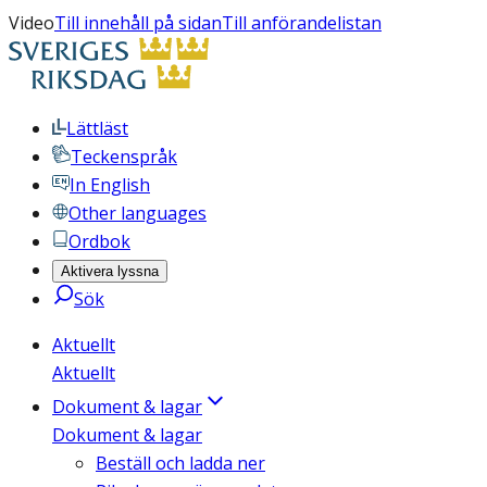
Video
Till innehåll på sidan
Till anförandelistan
Lättläst
Teckenspråk
In English
Other languages
Ordbok
Aktivera lyssna
Sök
Aktuellt
Aktuellt
Dokument & lagar
Dokument & lagar
Beställ och ladda ner