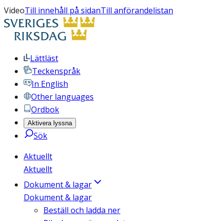
Video
Till innehåll på sidan
Till anförandelistan
Lättläst
Teckenspråk
In English
Other languages
Ordbok
Aktivera lyssna
Sök
Aktuellt
Aktuellt
Dokument & lagar
Dokument & lagar
Beställ och ladda ner