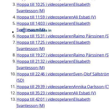
Hoppa till
10:25
i videospelaren
Elisabeth
Svantesson (M)
Hoppa till
11:59
i videospelaren
Ali Esbati (V)
Hoppa till
14:03
i videospelaren
Elisabeth
Svantesson (M)
Dela/Bädda in
Hoppa till
15:31
i videospelaren
Raimo Pärssinen (S
Hoppa till
17:25
i videospelaren
Elisabeth
Svantesson (M)
Hoppa till
19:27
i videospelaren
Raimo Pärssinen (S
Hoppa till
21:32
i videospelaren
Elisabeth
Svantesson (M)
Hoppa till
22:46
i videospelaren
Sven-Olof Sällströ
(SD)
Hoppa till
29:39
i videospelaren
Annika Qarlsson (C
Hoppa till
35:23
i videospelaren
Ali Esbati (V)
Hoppa till
42:01
i videospelaren
Elisabeth
Svantesson (M)