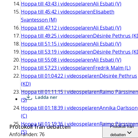
Hoppa till
43:43
i videospelaren
Ali Esbati (V)
Hoppa till
45:42
i videospelaren
Elisabeth
Svantesson (M)
Hoppa till
47:12
i videospelaren
Ali Esbati (V)
Hoppa till
49:25
i videospelaren
Désirée Pethrus (K
Hoppa till
51:15
i videospelaren
Ali Esbati (V)
Hoppa till
53:19
i videospelaren
Désirée Pethrus (K
Hoppa till
55:08
i videospelaren
Ali Esbati (V)
Hoppa till
57:23
i videospelaren
Fredrik Malm (L)
Hoppa till
01:04:22
i videospelaren
Désirée Pethrus
(KD)
Hoppa till
01:11:15
i videospelaren
Raimo Pärssine
Ladda ner
(S)
Hoppa till
01:18:39
i videospelaren
Annika Qarlsson
(C)
Hoppa till
01:19:36
i videospelaren
Raimo Pärssine
Protokoll från debatten
Protokoll från
(S)
Anföranden: 76
debatten