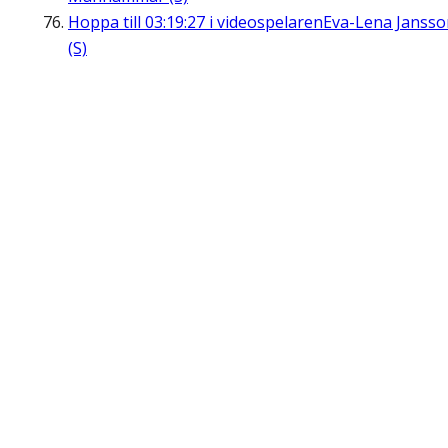
Hoppa till
03:19:27
i videospelaren
Eva-Lena Jansso
(S)