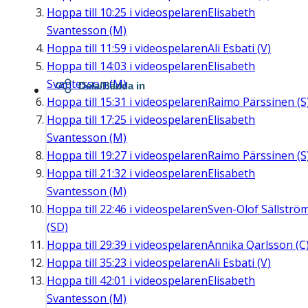
Hoppa till
10:25
i videospelaren
Elisabeth
Svantesson (M)
Hoppa till
11:59
i videospelaren
Ali Esbati (V)
Hoppa till
14:03
i videospelaren
Elisabeth
Svantesson (M)
Dela/Bädda in
Hoppa till
15:31
i videospelaren
Raimo Pärssinen (S
Hoppa till
17:25
i videospelaren
Elisabeth
Svantesson (M)
Hoppa till
19:27
i videospelaren
Raimo Pärssinen (S
Hoppa till
21:32
i videospelaren
Elisabeth
Svantesson (M)
Hoppa till
22:46
i videospelaren
Sven-Olof Sällströ
(SD)
Hoppa till
29:39
i videospelaren
Annika Qarlsson (C
Hoppa till
35:23
i videospelaren
Ali Esbati (V)
Hoppa till
42:01
i videospelaren
Elisabeth
Svantesson (M)