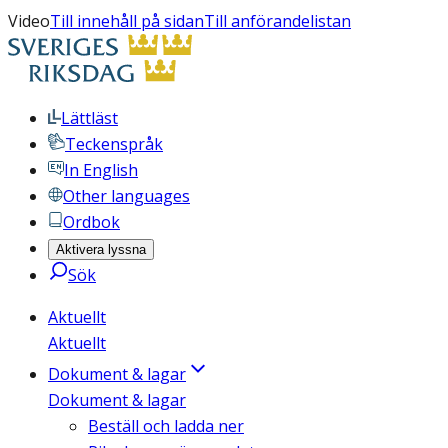
Video
Till innehåll på sidan
Till anförandelistan
Lättläst
Teckenspråk
In English
Other languages
Ordbok
Aktivera lyssna
Sök
Aktuellt
Aktuellt
Dokument & lagar
Dokument & lagar
Beställ och ladda ner