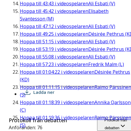
Hoppa till
43:43
i videospelaren
Ali Esbati (V)
Hoppa till
45:42
i videospelaren
Elisabeth
Svantesson (M)
Hoppa till
47:12
i videospelaren
Ali Esbati (V)
Hoppa till
49:25
i videospelaren
Désirée Pethrus (K
Hoppa till
51:15
i videospelaren
Ali Esbati (V)
Hoppa till
53:19
i videospelaren
Désirée Pethrus (K
Hoppa till
55:08
i videospelaren
Ali Esbati (V)
Hoppa till
57:23
i videospelaren
Fredrik Malm (L)
Hoppa till
01:04:22
i videospelaren
Désirée Pethrus
(KD)
Hoppa till
01:11:15
i videospelaren
Raimo Pärssine
Ladda ner
(S)
Hoppa till
01:18:39
i videospelaren
Annika Qarlsson
(C)
Hoppa till
01:19:36
i videospelaren
Raimo Pärssine
Protokoll från debatten
Protokoll från
(S)
Anföranden: 76
debatten