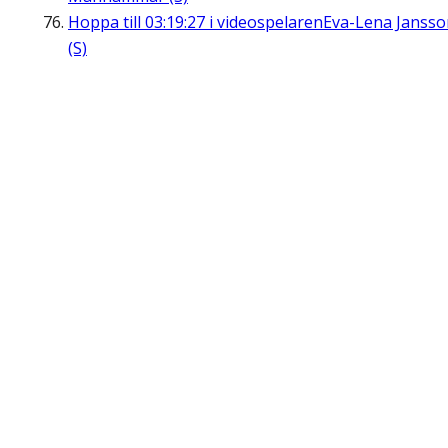
Hoppa till
03:19:27
i videospelaren
Eva-Lena Jansso
(S)