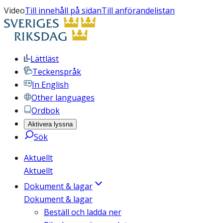
Video
Till innehåll på sidan
Till anförandelistan
Lättläst
Teckenspråk
In English
Other languages
Ordbok
Aktivera lyssna
Sök
Aktuellt
Aktuellt
Dokument & lagar
Dokument & lagar
Beställ och ladda ner