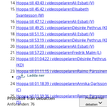
Hoppa till
43:43
i videospelaren
Ali Esbati (V)
Hoppa till
45:42
i videospelaren
Elisabeth
Svantesson (M)
Hoppa till
47:12
i videospelaren
Ali Esbati (V)
Hoppa till
49:25
i videospelaren
Désirée Pethrus (K
Hoppa till
51:15
i videospelaren
Ali Esbati (V)
Hoppa till
53:19
i videospelaren
Désirée Pethrus (K
Hoppa till
55:08
i videospelaren
Ali Esbati (V)
Hoppa till
57:23
i videospelaren
Fredrik Malm (L)
Hoppa till
01:04:22
i videospelaren
Désirée Pethrus
(KD)
Hoppa till
01:11:15
i videospelaren
Raimo Pärssine
Ladda ner
(S)
Hoppa till
01:18:39
i videospelaren
Annika Qarlsson
(C)
Hoppa till
01:19:36
i videospelaren
Raimo Pärssine
Protokoll från debatten
Protokoll från
(S)
Anföranden: 76
debatten