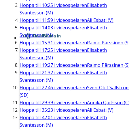
Hoppa till
10:25
i videospelaren
Elisabeth
Svantesson (M)
Hoppa till
11:59
i videospelaren
Ali Esbati (V)
Hoppa till
14:03
i videospelaren
Elisabeth
Svantesson (M)
Dela/Bädda in
Hoppa till
15:31
i videospelaren
Raimo Pärssinen (S
Hoppa till
17:25
i videospelaren
Elisabeth
Svantesson (M)
Hoppa till
19:27
i videospelaren
Raimo Pärssinen (S
Hoppa till
21:32
i videospelaren
Elisabeth
Svantesson (M)
Hoppa till
22:46
i videospelaren
Sven-Olof Sällströ
(SD)
Hoppa till
29:39
i videospelaren
Annika Qarlsson (C
Hoppa till
35:23
i videospelaren
Ali Esbati (V)
Hoppa till
42:01
i videospelaren
Elisabeth
Svantesson (M)