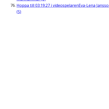
Hoppa till
03:19:27
i videospelaren
Eva-Lena Jansso
(S)