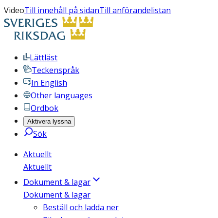
Video
Till innehåll på sidan
Till anförandelistan
Lättläst
Teckenspråk
In English
Other languages
Ordbok
Aktivera lyssna
Sök
Aktuellt
Aktuellt
Dokument & lagar
Dokument & lagar
Beställ och ladda ner