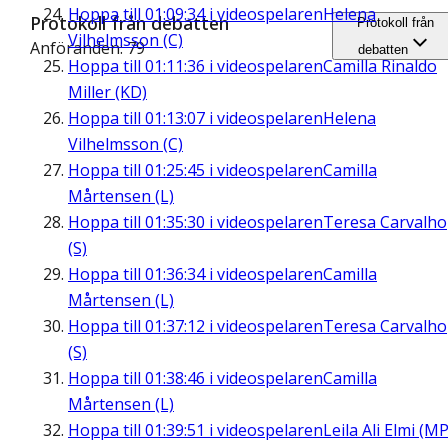
Hoppa till
01:09:34
i videospelaren
Helena
Protokoll från debatten
Protokoll från
Vilhelmsson (C)
Anföranden: 79
debatten
Hoppa till
01:11:36
i videospelaren
Camilla Rinaldo
Miller (KD)
Hoppa till
01:13:07
i videospelaren
Helena
Vilhelmsson (C)
Hoppa till
01:25:45
i videospelaren
Camilla
Mårtensen (L)
Hoppa till
01:35:30
i videospelaren
Teresa Carvalho
(S)
Hoppa till
01:36:34
i videospelaren
Camilla
Mårtensen (L)
Hoppa till
01:37:12
i videospelaren
Teresa Carvalho
(S)
Hoppa till
01:38:46
i videospelaren
Camilla
Mårtensen (L)
Hoppa till
01:39:51
i videospelaren
Leila Ali Elmi (MP