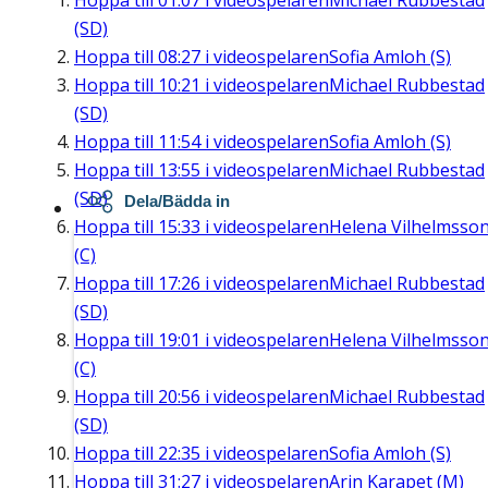
Hoppa till
01:07
i videospelaren
Michael Rubbestad
(SD)
Hoppa till
08:27
i videospelaren
Sofia Amloh (S)
Hoppa till
10:21
i videospelaren
Michael Rubbestad
(SD)
Hoppa till
11:54
i videospelaren
Sofia Amloh (S)
Hoppa till
13:55
i videospelaren
Michael Rubbestad
(SD)
Dela/Bädda in
Hoppa till
15:33
i videospelaren
Helena Vilhelmsso
(C)
Hoppa till
17:26
i videospelaren
Michael Rubbestad
(SD)
Hoppa till
19:01
i videospelaren
Helena Vilhelmsso
(C)
Hoppa till
20:56
i videospelaren
Michael Rubbestad
(SD)
Hoppa till
22:35
i videospelaren
Sofia Amloh (S)
Hoppa till
31:27
i videospelaren
Arin Karapet (M)