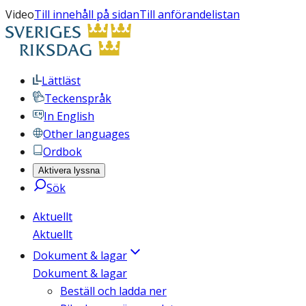
Video
Till innehåll på sidan
Till anförandelistan
Lättläst
Teckenspråk
In English
Other languages
Ordbok
Aktivera lyssna
Sök
Aktuellt
Aktuellt
Dokument & lagar
Dokument & lagar
Beställ och ladda ner