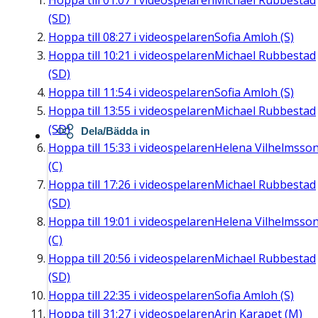
Hoppa till
01:07
i videospelaren
Michael Rubbestad
(SD)
Hoppa till
08:27
i videospelaren
Sofia Amloh (S)
Hoppa till
10:21
i videospelaren
Michael Rubbestad
(SD)
Hoppa till
11:54
i videospelaren
Sofia Amloh (S)
Hoppa till
13:55
i videospelaren
Michael Rubbestad
(SD)
Dela/Bädda in
Hoppa till
15:33
i videospelaren
Helena Vilhelmsso
(C)
Hoppa till
17:26
i videospelaren
Michael Rubbestad
(SD)
Hoppa till
19:01
i videospelaren
Helena Vilhelmsso
(C)
Hoppa till
20:56
i videospelaren
Michael Rubbestad
(SD)
Hoppa till
22:35
i videospelaren
Sofia Amloh (S)
Hoppa till
31:27
i videospelaren
Arin Karapet (M)