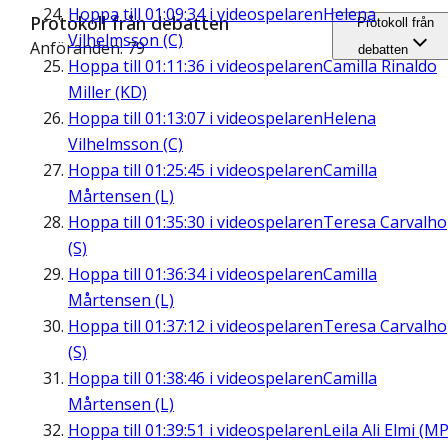
Hoppa till
01:09:34
i videospelaren
Helena
Protokoll från debatten
Protokoll från
Vilhelmsson (C)
Anföranden: 79
debatten
Hoppa till
01:11:36
i videospelaren
Camilla Rinaldo
Miller (KD)
Hoppa till
01:13:07
i videospelaren
Helena
Vilhelmsson (C)
Hoppa till
01:25:45
i videospelaren
Camilla
Mårtensen (L)
Hoppa till
01:35:30
i videospelaren
Teresa Carvalho
(S)
Hoppa till
01:36:34
i videospelaren
Camilla
Mårtensen (L)
Hoppa till
01:37:12
i videospelaren
Teresa Carvalho
(S)
Hoppa till
01:38:46
i videospelaren
Camilla
Mårtensen (L)
Hoppa till
01:39:51
i videospelaren
Leila Ali Elmi (MP