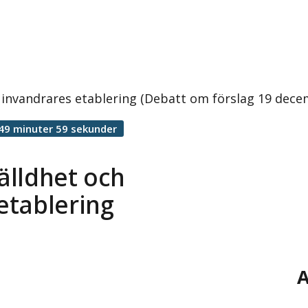
 invandrares etablering (Debatt om förslag 19 dece
49 minuter 59 sekunder
älldhet och
etablering
A