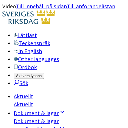
Video
Till innehåll på sidan
Till anförandelistan
Lättläst
Teckenspråk
In English
Other languages
Ordbok
Aktivera lyssna
Sök
Aktuellt
Aktuellt
Dokument & lagar
Dokument & lagar