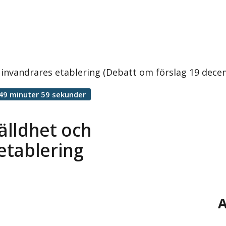
 invandrares etablering (Debatt om förslag 19 dece
49 minuter 59 sekunder
älldhet och
etablering
A