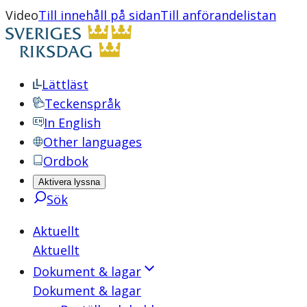
Video
Till innehåll på sidan
Till anförandelistan
Lättläst
Teckenspråk
In English
Other languages
Ordbok
Aktivera lyssna
Sök
Aktuellt
Aktuellt
Dokument & lagar
Dokument & lagar