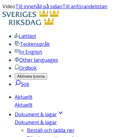
Video
Till innehåll på sidan
Till anförandelistan
Lättläst
Teckenspråk
In English
Other languages
Ordbok
Aktivera lyssna
Sök
Aktuellt
Aktuellt
Dokument & lagar
Dokument & lagar
Beställ och ladda ner