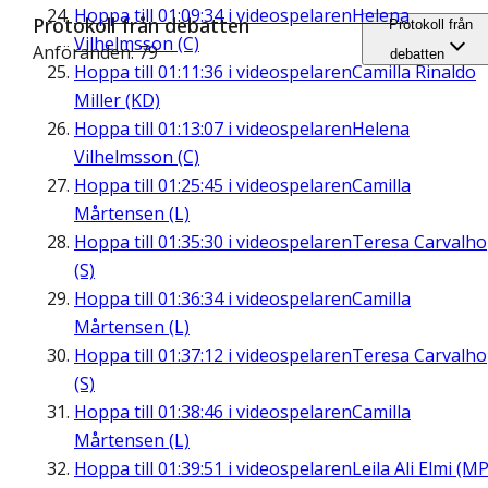
Hoppa till
01:09:34
i videospelaren
Helena
Protokoll från debatten
Protokoll från
Vilhelmsson (C)
Anföranden: 79
debatten
Hoppa till
01:11:36
i videospelaren
Camilla Rinaldo
Miller (KD)
Hoppa till
01:13:07
i videospelaren
Helena
Vilhelmsson (C)
Hoppa till
01:25:45
i videospelaren
Camilla
Mårtensen (L)
Hoppa till
01:35:30
i videospelaren
Teresa Carvalho
(S)
Hoppa till
01:36:34
i videospelaren
Camilla
Mårtensen (L)
Hoppa till
01:37:12
i videospelaren
Teresa Carvalho
(S)
Hoppa till
01:38:46
i videospelaren
Camilla
Mårtensen (L)
Hoppa till
01:39:51
i videospelaren
Leila Ali Elmi (MP