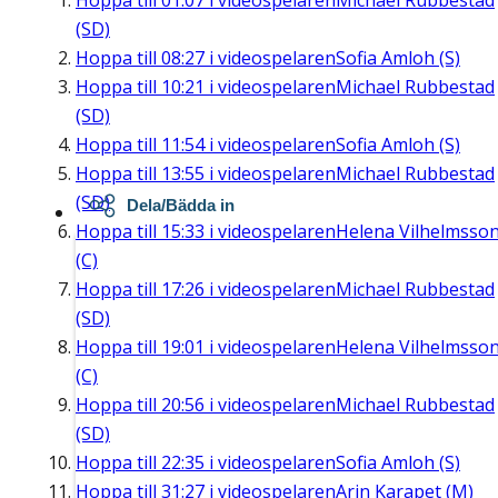
Hoppa till
01:07
i videospelaren
Michael Rubbestad
(SD)
Hoppa till
08:27
i videospelaren
Sofia Amloh (S)
Hoppa till
10:21
i videospelaren
Michael Rubbestad
(SD)
Hoppa till
11:54
i videospelaren
Sofia Amloh (S)
Hoppa till
13:55
i videospelaren
Michael Rubbestad
(SD)
Dela/Bädda in
Hoppa till
15:33
i videospelaren
Helena Vilhelmsso
(C)
Hoppa till
17:26
i videospelaren
Michael Rubbestad
(SD)
Hoppa till
19:01
i videospelaren
Helena Vilhelmsso
(C)
Hoppa till
20:56
i videospelaren
Michael Rubbestad
(SD)
Hoppa till
22:35
i videospelaren
Sofia Amloh (S)
Hoppa till
31:27
i videospelaren
Arin Karapet (M)