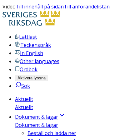
Video
Till innehåll på sidan
Till anförandelistan
Lättläst
Teckenspråk
In English
Other languages
Ordbok
Aktivera lyssna
Sök
Aktuellt
Aktuellt
Dokument & lagar
Dokument & lagar
Beställ och ladda ner