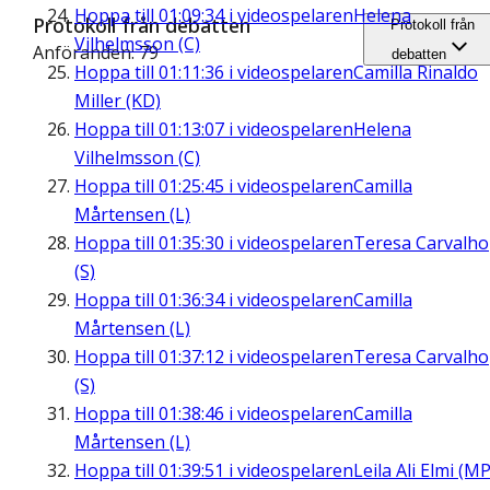
Hoppa till
01:09:34
i videospelaren
Helena
Protokoll från debatten
Protokoll från
Vilhelmsson (C)
Anföranden: 79
debatten
Hoppa till
01:11:36
i videospelaren
Camilla Rinaldo
Miller (KD)
Hoppa till
01:13:07
i videospelaren
Helena
Vilhelmsson (C)
Hoppa till
01:25:45
i videospelaren
Camilla
Mårtensen (L)
Hoppa till
01:35:30
i videospelaren
Teresa Carvalho
(S)
Hoppa till
01:36:34
i videospelaren
Camilla
Mårtensen (L)
Hoppa till
01:37:12
i videospelaren
Teresa Carvalho
(S)
Hoppa till
01:38:46
i videospelaren
Camilla
Mårtensen (L)
Hoppa till
01:39:51
i videospelaren
Leila Ali Elmi (MP