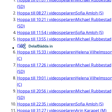
Hoppa till
01:07
i videospelaren
Michael Rubbestad
(SD)
Hoppa till
08:27
i videospelaren
Sofia Amloh (S)
Hoppa till
10:21
i videospelaren
Michael Rubbestad
(SD)
Hoppa till
11:54
i videospelaren
Sofia Amloh (S)
Hoppa till
13:55
i videospelaren
Michael Rubbestad
(SD)
Dela/Bädda in
Hoppa till
15:33
i videospelaren
Helena Vilhelmsso
(C)
Hoppa till
17:26
i videospelaren
Michael Rubbestad
(SD)
Hoppa till
19:01
i videospelaren
Helena Vilhelmsso
(C)
Hoppa till
20:56
i videospelaren
Michael Rubbestad
(SD)
Hoppa till
22:35
i videospelaren
Sofia Amloh (S)
Hoppa till
31:27
i videospelaren
Arin Karapet (M)