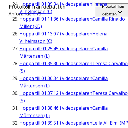
Hoppa till
01:09:34
i videospelaren
Helena
Protokoll från debatten
Protokoll från
Vilhelmsson (C)
Anföranden: 79
debatten
Hoppa till
01:11:36
i videospelaren
Camilla Rinaldo
Miller (KD)
Hoppa till
01:13:07
i videospelaren
Helena
Vilhelmsson (C)
Hoppa till
01:25:45
i videospelaren
Camilla
Mårtensen (L)
Hoppa till
01:35:30
i videospelaren
Teresa Carvalho
(S)
Hoppa till
01:36:34
i videospelaren
Camilla
Mårtensen (L)
Hoppa till
01:37:12
i videospelaren
Teresa Carvalho
(S)
Hoppa till
01:38:46
i videospelaren
Camilla
Mårtensen (L)
Hoppa till
01:39:51
i videospelaren
Leila Ali Elmi (MP