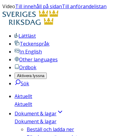
Video
Till innehåll på sidan
Till anförandelistan
Lättläst
Teckenspråk
In English
Other languages
Ordbok
Aktivera lyssna
Sök
Aktuellt
Aktuellt
Dokument & lagar
Dokument & lagar
Beställ och ladda ner