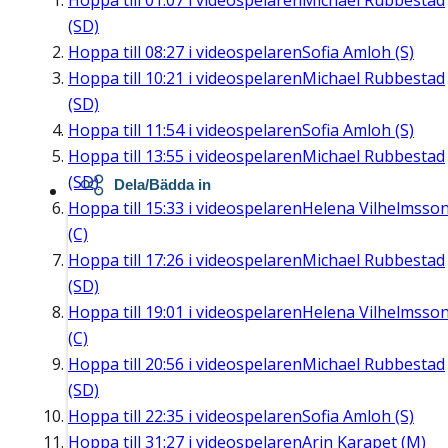
Hoppa till
01:07
i videospelaren
Michael Rubbestad
(SD)
Hoppa till
08:27
i videospelaren
Sofia Amloh (S)
Hoppa till
10:21
i videospelaren
Michael Rubbestad
(SD)
Hoppa till
11:54
i videospelaren
Sofia Amloh (S)
Hoppa till
13:55
i videospelaren
Michael Rubbestad
(SD)
Dela/Bädda in
Hoppa till
15:33
i videospelaren
Helena Vilhelmsso
(C)
Hoppa till
17:26
i videospelaren
Michael Rubbestad
(SD)
Hoppa till
19:01
i videospelaren
Helena Vilhelmsso
(C)
Hoppa till
20:56
i videospelaren
Michael Rubbestad
(SD)
Hoppa till
22:35
i videospelaren
Sofia Amloh (S)
Hoppa till
31:27
i videospelaren
Arin Karapet (M)