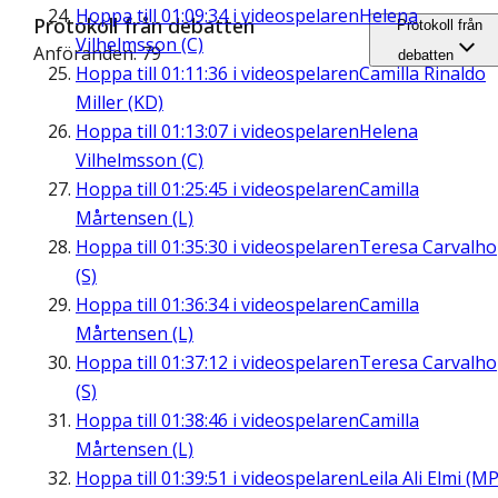
Hoppa till
01:09:34
i videospelaren
Helena
Protokoll från debatten
Protokoll från
Vilhelmsson (C)
Anföranden: 79
debatten
Hoppa till
01:11:36
i videospelaren
Camilla Rinaldo
Miller (KD)
Hoppa till
01:13:07
i videospelaren
Helena
Vilhelmsson (C)
Hoppa till
01:25:45
i videospelaren
Camilla
Mårtensen (L)
Hoppa till
01:35:30
i videospelaren
Teresa Carvalho
(S)
Hoppa till
01:36:34
i videospelaren
Camilla
Mårtensen (L)
Hoppa till
01:37:12
i videospelaren
Teresa Carvalho
(S)
Hoppa till
01:38:46
i videospelaren
Camilla
Mårtensen (L)
Hoppa till
01:39:51
i videospelaren
Leila Ali Elmi (MP