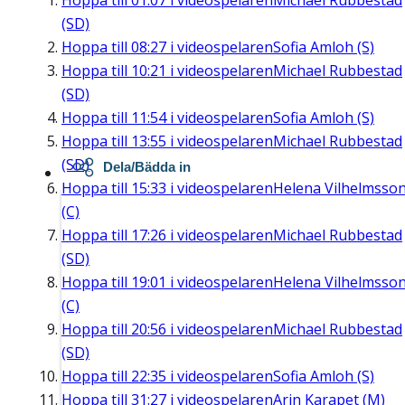
Hoppa till
01:07
i videospelaren
Michael Rubbestad
(SD)
Hoppa till
08:27
i videospelaren
Sofia Amloh (S)
Hoppa till
10:21
i videospelaren
Michael Rubbestad
(SD)
Hoppa till
11:54
i videospelaren
Sofia Amloh (S)
Hoppa till
13:55
i videospelaren
Michael Rubbestad
(SD)
Dela/Bädda in
Hoppa till
15:33
i videospelaren
Helena Vilhelmsso
(C)
Hoppa till
17:26
i videospelaren
Michael Rubbestad
(SD)
Hoppa till
19:01
i videospelaren
Helena Vilhelmsso
(C)
Hoppa till
20:56
i videospelaren
Michael Rubbestad
(SD)
Hoppa till
22:35
i videospelaren
Sofia Amloh (S)
Hoppa till
31:27
i videospelaren
Arin Karapet (M)