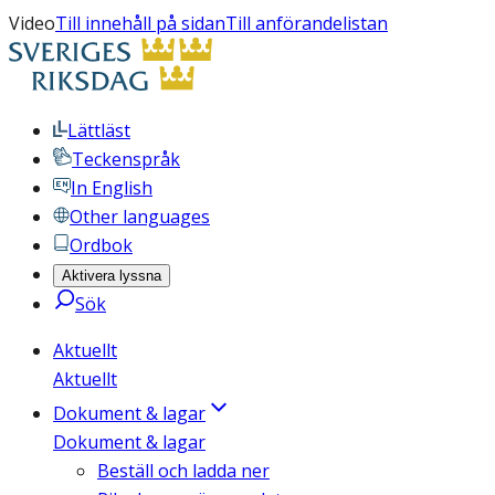
Video
Till innehåll på sidan
Till anförandelistan
Lättläst
Teckenspråk
In English
Other languages
Ordbok
Aktivera lyssna
Sök
Aktuellt
Aktuellt
Dokument & lagar
Dokument & lagar
Beställ och ladda ner